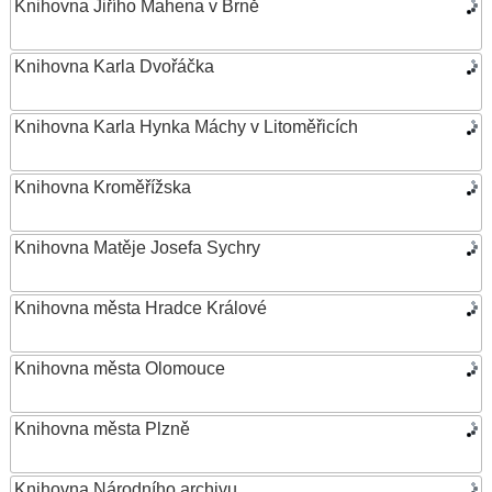
Knihovna Jiřího Mahena v Brně
Knihovna Karla Dvořáčka
Knihovna Karla Hynka Máchy v Litoměřicích
Knihovna Kroměřížska
Knihovna Matěje Josefa Sychry
Knihovna města Hradce Králové
Knihovna města Olomouce
Knihovna města Plzně
Knihovna Národního archivu