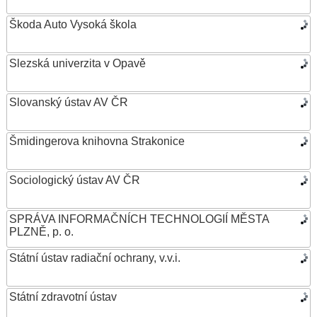
Škoda Auto Vysoká škola
Slezská univerzita v Opavě
Slovanský ústav AV ČR
Šmidingerova knihovna Strakonice
Sociologický ústav AV ČR
SPRÁVA INFORMAČNÍCH TECHNOLOGIÍ MĚSTA
PLZNĚ, p. o.
Státní ústav radiační ochrany, v.v.i.
Státní zdravotní ústav