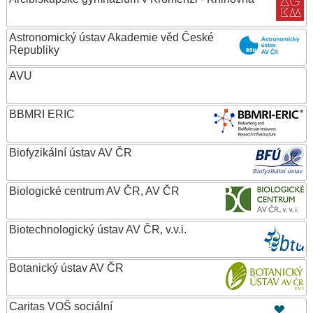
Astronomický ústav Akademie věd České
Republiky
AVU
BBMRI ERIC
Biofyzikální ústav AV ČR
Biologické centrum AV ČR, AV ČR
Biotechnologický ústav AV ČR, v.v.i.
Botanický ústav AV ČR
Caritas VOŠ sociální