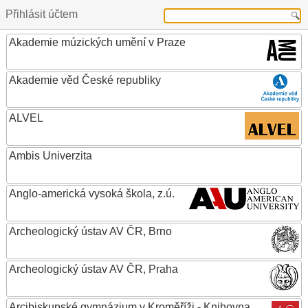
Přihlásit účtem
Akademie múzických umění v Praze
Akademie věd České republiky
ALVEL
Ambis Univerzita
Anglo-americká vysoká škola, z.ú.
Archeologický ústav AV ČR, Brno
Archeologický ústav AV ČR, Praha
Arcibiskupské gymnázium v Kroměříži - Knihovna