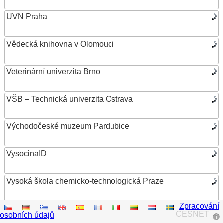
UVN Praha
Vědecká knihovna v Olomouci
Veterinární univerzita Brno
VŠB – Technická univerzita Ostrava
Východočeské muzeum Pardubice
VysocinaID
Vysoká škola chemicko-technologická Praze
Zpracování
Vysoká škola ekonomická v Praze
CESNET
osobních údajů