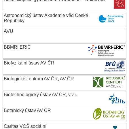
Astronomický ústav Akademie věd České
Republiky
AVU
BBMRI ERIC
Biofyzikální ústav AV ČR
Biologické centrum AV ČR, AV ČR
Biotechnologický ústav AV ČR, v.v.i.
Botanický ústav AV ČR
Caritas VOŠ sociální