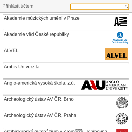
Přihlásit účtem
Akademie múzických umění v Praze
Akademie věd České republiky
ALVEL
Ambis Univerzita
Anglo-americká vysoká škola, z.ú.
Archeologický ústav AV ČR, Brno
Archeologický ústav AV ČR, Praha
Arcibiskupské gymnázium v Kroměříži - Knihovna