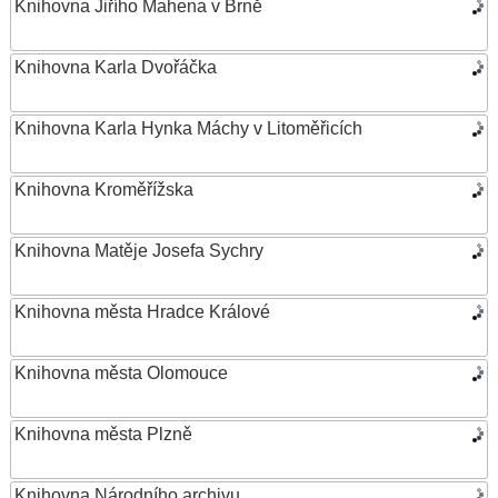
Knihovna Jiřího Mahena v Brně
Knihovna Karla Dvořáčka
Knihovna Karla Hynka Máchy v Litoměřicích
Knihovna Kroměřížska
Knihovna Matěje Josefa Sychry
Knihovna města Hradce Králové
Knihovna města Olomouce
Knihovna města Plzně
Knihovna Národního archivu