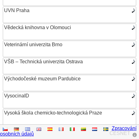
UVN Praha
Vědecká knihovna v Olomouci
Veterinární univerzita Brno
VŠB – Technická univerzita Ostrava
Východočeské muzeum Pardubice
VysocinaID
Vysoká škola chemicko-technologická Praze
Zpracování
Vysoká škola ekonomická v Praze
CESNET
osobních údajů