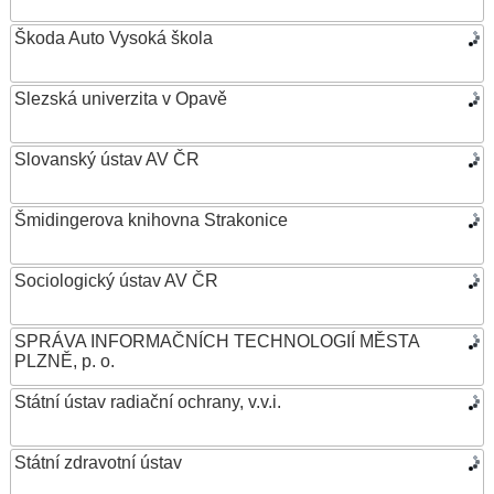
Škoda Auto Vysoká škola
Slezská univerzita v Opavě
Slovanský ústav AV ČR
Šmidingerova knihovna Strakonice
Sociologický ústav AV ČR
SPRÁVA INFORMAČNÍCH TECHNOLOGIÍ MĚSTA
PLZNĚ, p. o.
Státní ústav radiační ochrany, v.v.i.
Státní zdravotní ústav