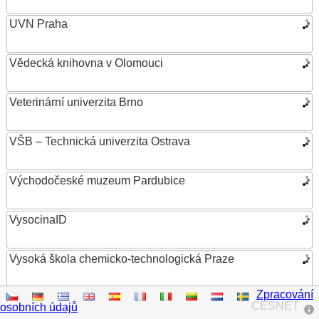
UVN Praha
Vědecká knihovna v Olomouci
Veterinární univerzita Brno
VŠB – Technická univerzita Ostrava
Východočeské muzeum Pardubice
VysocinaID
Vysoká škola chemicko-technologická Praze
Zpracování
Vysoká škola ekonomická v Praze
CESNET
osobních údajů