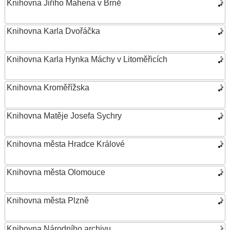
Knihovna Jiřího Mahena v Brně
Knihovna Karla Dvořáčka
Knihovna Karla Hynka Máchy v Litoměřicích
Knihovna Kroměřížska
Knihovna Matěje Josefa Sychry
Knihovna města Hradce Králové
Knihovna města Olomouce
Knihovna města Plzně
Knihovna Národního archivu