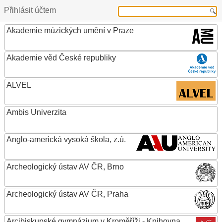
Přihlásit účtem
Akademie múzických umění v Praze
Akademie věd České republiky
ALVEL
Ambis Univerzita
Anglo-americká vysoká škola, z.ú.
Archeologický ústav AV ČR, Brno
Archeologický ústav AV ČR, Praha
Arcibiskupské gymnázium v Kroměříži - Knihovna