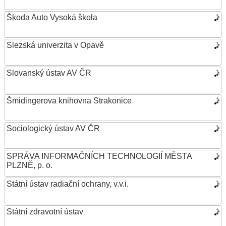
Škoda Auto Vysoká škola
Slezská univerzita v Opavě
Slovanský ústav AV ČR
Šmidingerova knihovna Strakonice
Sociologický ústav AV ČR
SPRÁVA INFORMAČNÍCH TECHNOLOGIÍ MĚSTA
PLZNĚ, p. o.
Státní ústav radiační ochrany, v.v.i.
Státní zdravotní ústav