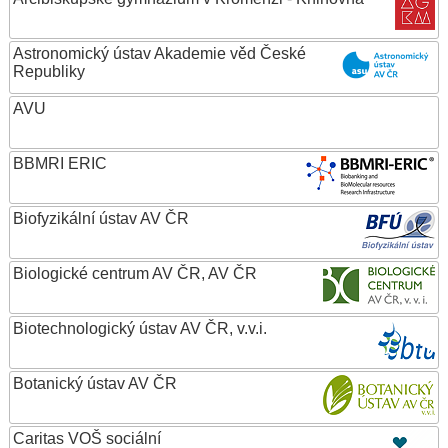
Astronomický ústav Akademie věd České
Republiky
AVU
BBMRI ERIC
Biofyzikální ústav AV ČR
Biologické centrum AV ČR, AV ČR
Biotechnologický ústav AV ČR, v.v.i.
Botanický ústav AV ČR
Caritas VOŠ sociální