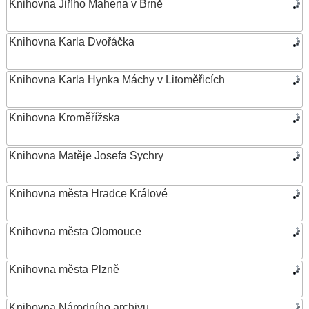
Knihovna Jiřího Mahena v Brně
Knihovna Karla Dvořáčka
Knihovna Karla Hynka Máchy v Litoměřicích
Knihovna Kroměřížska
Knihovna Matěje Josefa Sychry
Knihovna města Hradce Králové
Knihovna města Olomouce
Knihovna města Plzně
Knihovna Národního archivu