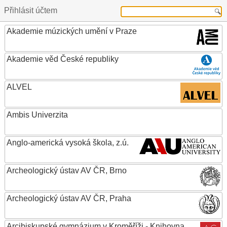
Přihlásit účtem
Akademie múzických umění v Praze
Akademie věd České republiky
ALVEL
Ambis Univerzita
Anglo-americká vysoká škola, z.ú.
Archeologický ústav AV ČR, Brno
Archeologický ústav AV ČR, Praha
Arcibiskupské gymnázium v Kroměříži - Knihovna