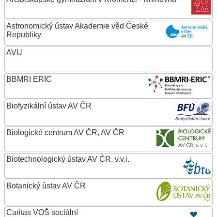
Astronomický ústav Akademie věd České
Republiky
AVU
BBMRI ERIC
Biofyzikální ústav AV ČR
Biologické centrum AV ČR, AV ČR
Biotechnologický ústav AV ČR, v.v.i.
Botanický ústav AV ČR
Caritas VOŠ sociální