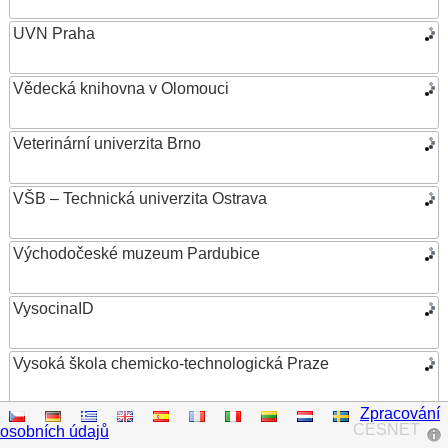
UVN Praha
Vědecká knihovna v Olomouci
Veterinární univerzita Brno
VŠB – Technická univerzita Ostrava
Východočeské muzeum Pardubice
VysocinaID
Vysoká škola chemicko-technologická Praze
Zpracování
Vysoká škola ekonomická v Praze
CESNET
osobních údajů