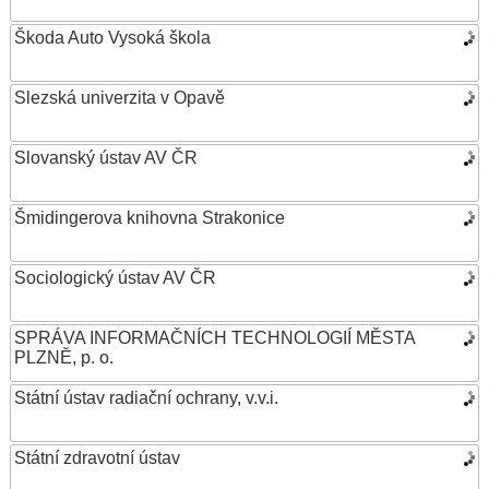
Škoda Auto Vysoká škola
Slezská univerzita v Opavě
Slovanský ústav AV ČR
Šmidingerova knihovna Strakonice
Sociologický ústav AV ČR
SPRÁVA INFORMAČNÍCH TECHNOLOGIÍ MĚSTA
PLZNĚ, p. o.
Státní ústav radiační ochrany, v.v.i.
Státní zdravotní ústav