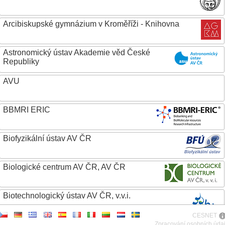
Arcibiskupské gymnázium v Kroměříži - Knihovna
Astronomický ústav Akademie věd České
Republiky
AVU
BBMRI ERIC
Biofyzikální ústav AV ČR
Biologické centrum AV ČR, AV ČR
Biotechnologický ústav AV ČR, v.v.i.
CESNET
Botanický ústav AV ČR
Zpracování osobních úda