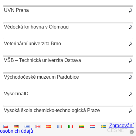
UVN Praha
Vědecká knihovna v Olomouci
Veterinární univerzita Brno
VŠB – Technická univerzita Ostrava
Východočeské muzeum Pardubice
VysocinaID
Vysoká škola chemicko-technologická Praze
Zpracování
Vysoká škola ekonomická v Praze
CESNET
osobních údajů