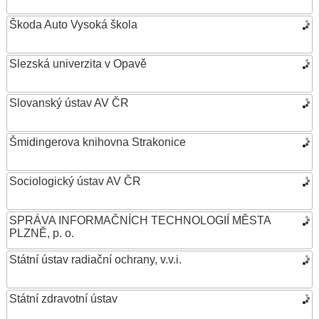
Škoda Auto Vysoká škola
Slezská univerzita v Opavě
Slovanský ústav AV ČR
Šmidingerova knihovna Strakonice
Sociologický ústav AV ČR
SPRÁVA INFORMAČNÍCH TECHNOLOGIÍ MĚSTA
PLZNĚ, p. o.
Státní ústav radiační ochrany, v.v.i.
Státní zdravotní ústav