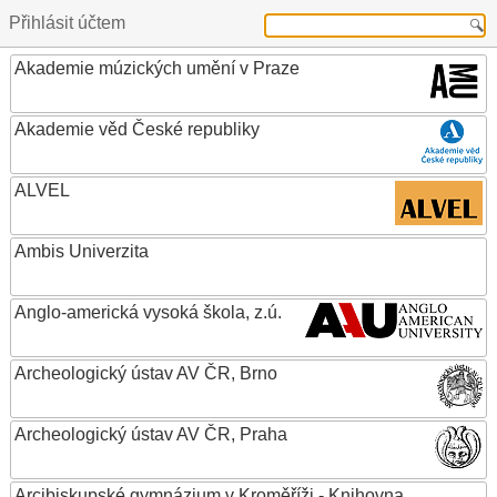
Přihlásit účtem
Akademie múzických umění v Praze
Akademie věd České republiky
ALVEL
Ambis Univerzita
Anglo-americká vysoká škola, z.ú.
Archeologický ústav AV ČR, Brno
Archeologický ústav AV ČR, Praha
Arcibiskupské gymnázium v Kroměříži - Knihovna