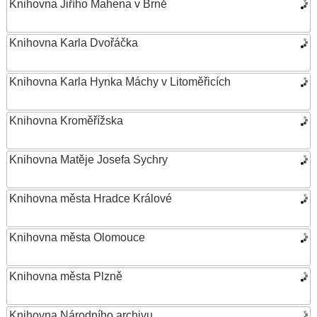
Knihovna Jiřího Mahena v Brně
Knihovna Karla Dvořáčka
Knihovna Karla Hynka Máchy v Litoměřicích
Knihovna Kroměřížska
Knihovna Matěje Josefa Sychry
Knihovna města Hradce Králové
Knihovna města Olomouce
Knihovna města Plzně
Knihovna Národního archivu