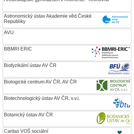
Astronomický ústav Akademie věd České
Republiky
AVU
BBMRI ERIC
Biofyzikální ústav AV ČR
Biologické centrum AV ČR, AV ČR
Biotechnologický ústav AV ČR, v.v.i.
Botanický ústav AV ČR
Caritas VOŠ sociální