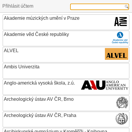
Přihlásit účtem
Akademie múzických umění v Praze
Akademie věd České republiky
ALVEL
Ambis Univerzita
Anglo-americká vysoká škola, z.ú.
Archeologický ústav AV ČR, Brno
Archeologický ústav AV ČR, Praha
Arcibiskupské gymnázium v Kroměříži - Knihovna