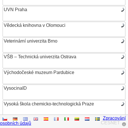
UVN Praha
Vědecká knihovna v Olomouci
Veterinární univerzita Brno
VŠB – Technická univerzita Ostrava
Východočeské muzeum Pardubice
VysocinaID
Vysoká škola chemicko-technologická Praze
Zpracování
Vysoká škola ekonomická v Praze
CESNET
osobních údajů