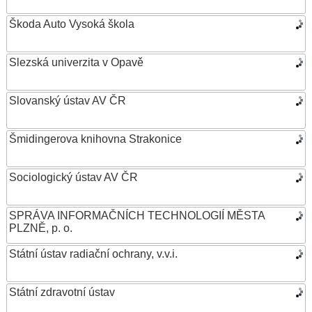
Škoda Auto Vysoká škola
Slezská univerzita v Opavě
Slovanský ústav AV ČR
Šmidingerova knihovna Strakonice
Sociologický ústav AV ČR
SPRÁVA INFORMAČNÍCH TECHNOLOGIÍ MĚSTA
PLZNĚ, p. o.
Státní ústav radiační ochrany, v.v.i.
Státní zdravotní ústav