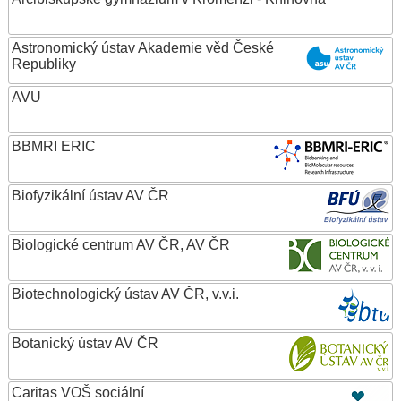
Astronomický ústav Akademie věd České
Republiky
AVU
BBMRI ERIC
Biofyzikální ústav AV ČR
Biologické centrum AV ČR, AV ČR
Biotechnologický ústav AV ČR, v.v.i.
Botanický ústav AV ČR
Caritas VOŠ sociální