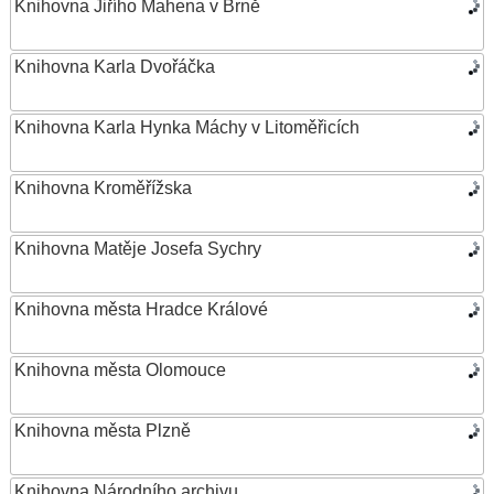
Knihovna Jiřího Mahena v Brně
Knihovna Karla Dvořáčka
Knihovna Karla Hynka Máchy v Litoměřicích
Knihovna Kroměřížska
Knihovna Matěje Josefa Sychry
Knihovna města Hradce Králové
Knihovna města Olomouce
Knihovna města Plzně
Knihovna Národního archivu