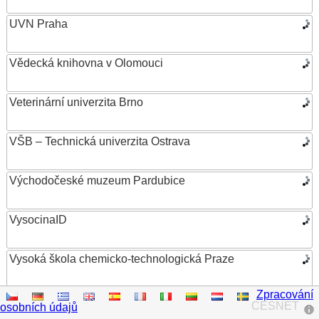
UVN Praha
Vědecká knihovna v Olomouci
Veterinární univerzita Brno
VŠB – Technická univerzita Ostrava
Východočeské muzeum Pardubice
VysocinaID
Vysoká škola chemicko-technologická Praze
Zpracování
Vysoká škola ekonomická v Praze
CESNET
osobních údajů