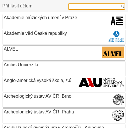
Přihlásit účtem
Akademie múzických umění v Praze
Akademie věd České republiky
ALVEL
Ambis Univerzita
Anglo-americká vysoká škola, z.ú.
Archeologický ústav AV ČR, Brno
Archeologický ústav AV ČR, Praha
Arcibiskupské gymnázium v Kroměříži - Knihovna