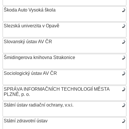
Škoda Auto Vysoká škola
Slezská univerzita v Opavě
Slovanský ústav AV ČR
Šmidingerova knihovna Strakonice
Sociologický ústav AV ČR
SPRÁVA INFORMAČNÍCH TECHNOLOGIÍ MĚSTA
PLZNĚ, p. o.
Státní ústav radiační ochrany, v.v.i.
Státní zdravotní ústav