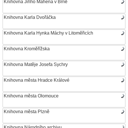
Knihovna Jiřího Mahena v Brně
Knihovna Karla Dvořáčka
Knihovna Karla Hynka Máchy v Litoměřicích
Knihovna Kroměřížska
Knihovna Matěje Josefa Sychry
Knihovna města Hradce Králové
Knihovna města Olomouce
Knihovna města Plzně
Knihovna Národního archivu