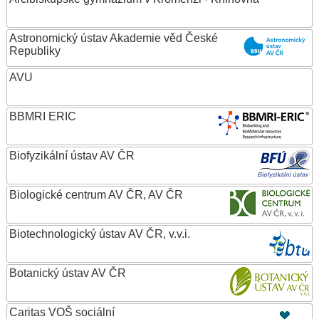
Astronomický ústav Akademie věd České
Republiky
AVU
BBMRI ERIC
Biofyzikální ústav AV ČR
Biologické centrum AV ČR, AV ČR
Biotechnologický ústav AV ČR, v.v.i.
Botanický ústav AV ČR
Caritas VOŠ sociální