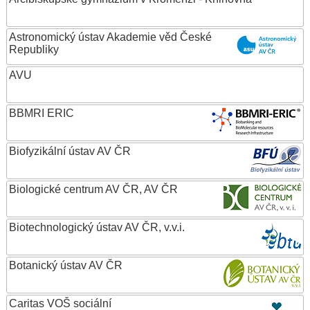
Astronomický ústav Akademie věd České
Republiky
AVU
BBMRI ERIC
Biofyzikální ústav AV ČR
Biologické centrum AV ČR, AV ČR
Biotechnologický ústav AV ČR, v.v.i.
Botanický ústav AV ČR
Caritas VOŠ sociální