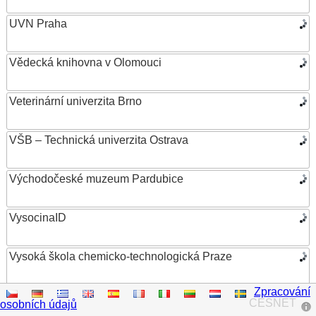
UVN Praha
Vědecká knihovna v Olomouci
Veterinární univerzita Brno
VŠB – Technická univerzita Ostrava
Východočeské muzeum Pardubice
VysocinaID
Vysoká škola chemicko-technologická Praze
Zpracování
Vysoká škola ekonomická v Praze
CESNET
osobních údajů