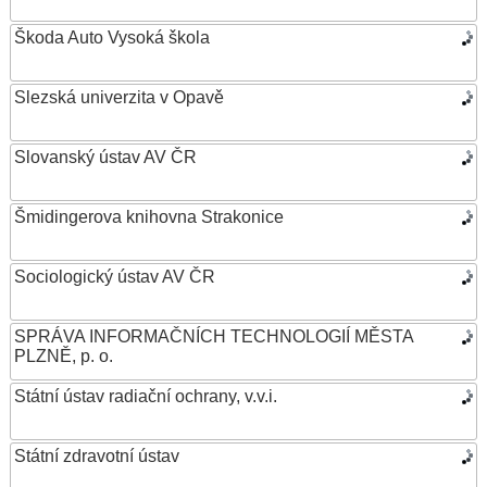
Škoda Auto Vysoká škola
Slezská univerzita v Opavě
Slovanský ústav AV ČR
Šmidingerova knihovna Strakonice
Sociologický ústav AV ČR
SPRÁVA INFORMAČNÍCH TECHNOLOGIÍ MĚSTA
PLZNĚ, p. o.
Státní ústav radiační ochrany, v.v.i.
Státní zdravotní ústav