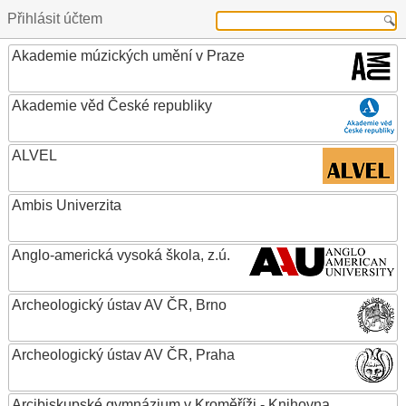
Přihlásit účtem
Akademie múzických umění v Praze
Akademie věd České republiky
ALVEL
Ambis Univerzita
Anglo-americká vysoká škola, z.ú.
Archeologický ústav AV ČR, Brno
Archeologický ústav AV ČR, Praha
Arcibiskupské gymnázium v Kroměříži - Knihovna