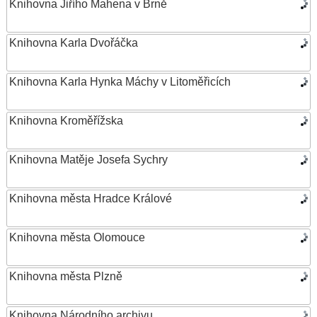
Knihovna Jiřího Mahena v Brně
Knihovna Karla Dvořáčka
Knihovna Karla Hynka Máchy v Litoměřicích
Knihovna Kroměřížska
Knihovna Matěje Josefa Sychry
Knihovna města Hradce Králové
Knihovna města Olomouce
Knihovna města Plzně
Knihovna Národního archivu