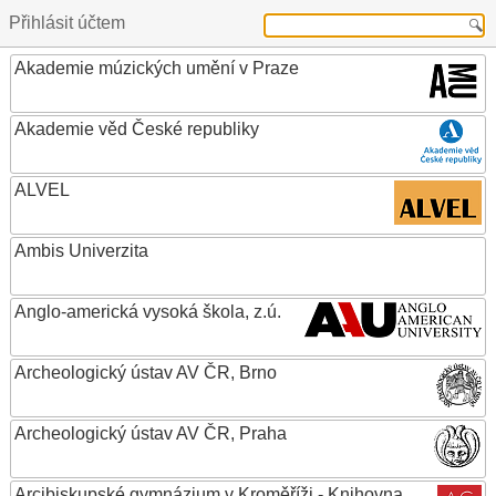
Přihlásit účtem
Akademie múzických umění v Praze
Akademie věd České republiky
ALVEL
Ambis Univerzita
Anglo-americká vysoká škola, z.ú.
Archeologický ústav AV ČR, Brno
Archeologický ústav AV ČR, Praha
Arcibiskupské gymnázium v Kroměříži - Knihovna