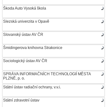
Škoda Auto Vysoká škola
Slezská univerzita v Opavě
Slovanský ústav AV ČR
Šmidingerova knihovna Strakonice
Sociologický ústav AV ČR
SPRÁVA INFORMAČNÍCH TECHNOLOGIÍ MĚSTA
PLZNĚ, p. o.
Státní ústav radiační ochrany, v.v.i.
Státní zdravotní ústav