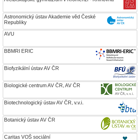
Astronomický ústav Akademie věd České
Republiky
AVU
BBMRI ERIC
Biofyzikální ústav AV ČR
Biologické centrum AV ČR, AV ČR
Biotechnologický ústav AV ČR, v.v.i.
Botanický ústav AV ČR
Caritas VOŠ sociální