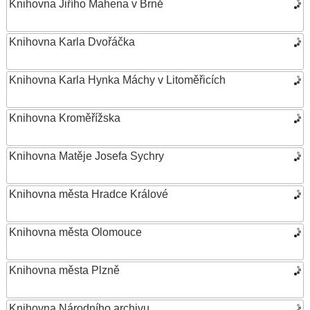
Knihovna Jiřího Mahena v Brně
Knihovna Karla Dvořáčka
Knihovna Karla Hynka Máchy v Litoměřicích
Knihovna Kroměřížska
Knihovna Matěje Josefa Sychry
Knihovna města Hradce Králové
Knihovna města Olomouce
Knihovna města Plzně
Knihovna Národního archivu