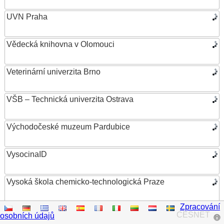
UVN Praha
Vědecká knihovna v Olomouci
Veterinární univerzita Brno
VŠB – Technická univerzita Ostrava
Východočeské muzeum Pardubice
VysocinaID
Vysoká škola chemicko-technologická Praze
Zpracování
Vysoká škola ekonomická v Praze
CESNET
osobních údajů