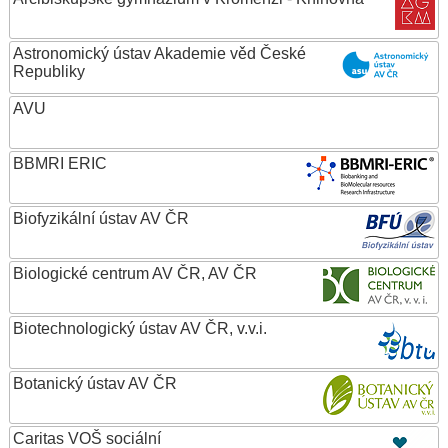
Astronomický ústav Akademie věd České
Republiky
AVU
BBMRI ERIC
Biofyzikální ústav AV ČR
Biologické centrum AV ČR, AV ČR
Biotechnologický ústav AV ČR, v.v.i.
Botanický ústav AV ČR
Caritas VOŠ sociální