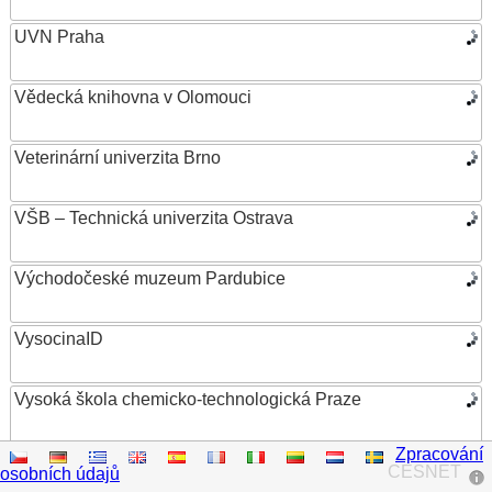
UVN Praha
Vědecká knihovna v Olomouci
Veterinární univerzita Brno
VŠB – Technická univerzita Ostrava
Východočeské muzeum Pardubice
VysocinaID
Vysoká škola chemicko-technologická Praze
Zpracování
Vysoká škola ekonomická v Praze
CESNET
osobních údajů