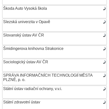
Škoda Auto Vysoká škola
Slezská univerzita v Opavě
Slovanský ústav AV ČR
Šmidingerova knihovna Strakonice
Sociologický ústav AV ČR
SPRÁVA INFORMAČNÍCH TECHNOLOGIÍ MĚSTA
PLZNĚ, p. o.
Státní ústav radiační ochrany, v.v.i.
Státní zdravotní ústav