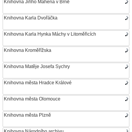
Knihovna Jiřího Mahena v Brně
Knihovna Karla Dvořáčka
Knihovna Karla Hynka Máchy v Litoměřicích
Knihovna Kroměřížska
Knihovna Matěje Josefa Sychry
Knihovna města Hradce Králové
Knihovna města Olomouce
Knihovna města Plzně
Knihovna Národního archivu