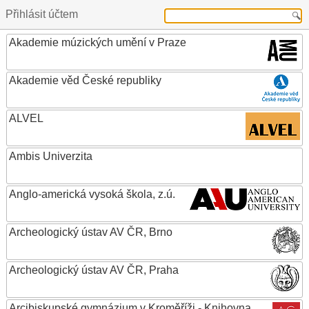
Přihlásit účtem
Akademie múzických umění v Praze
Akademie věd České republiky
ALVEL
Ambis Univerzita
Anglo-americká vysoká škola, z.ú.
Archeologický ústav AV ČR, Brno
Archeologický ústav AV ČR, Praha
Arcibiskupské gymnázium v Kroměříži - Knihovna