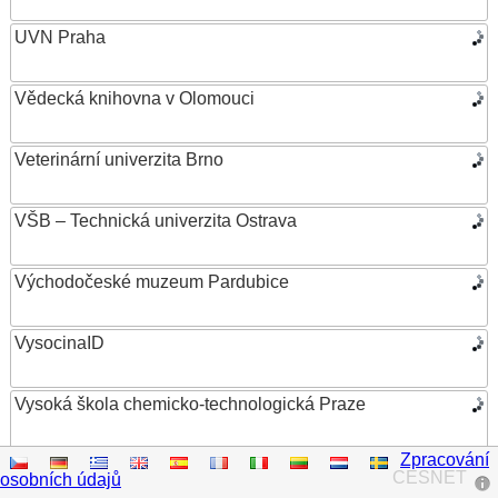
UVN Praha
Vědecká knihovna v Olomouci
Veterinární univerzita Brno
VŠB – Technická univerzita Ostrava
Východočeské muzeum Pardubice
VysocinaID
Vysoká škola chemicko-technologická Praze
Zpracování
Vysoká škola ekonomická v Praze
CESNET
osobních údajů