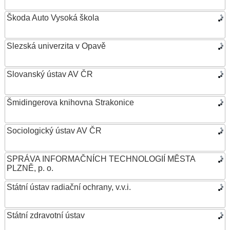
Škoda Auto Vysoká škola
Slezská univerzita v Opavě
Slovanský ústav AV ČR
Šmidingerova knihovna Strakonice
Sociologický ústav AV ČR
SPRÁVA INFORMAČNÍCH TECHNOLOGIÍ MĚSTA
PLZNĚ, p. o.
Státní ústav radiační ochrany, v.v.i.
Státní zdravotní ústav