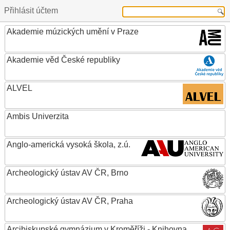
Přihlásit účtem
Akademie múzických umění v Praze
Akademie věd České republiky
ALVEL
Ambis Univerzita
Anglo-americká vysoká škola, z.ú.
Archeologický ústav AV ČR, Brno
Archeologický ústav AV ČR, Praha
Arcibiskupské gymnázium v Kroměříži - Knihovna