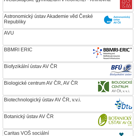
Astronomický ústav Akademie věd České
Republiky
AVU
BBMRI ERIC
Biofyzikální ústav AV ČR
Biologické centrum AV ČR, AV ČR
Biotechnologický ústav AV ČR, v.v.i.
Botanický ústav AV ČR
Caritas VOŠ sociální