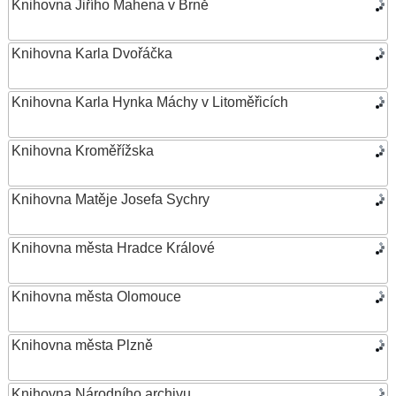
Knihovna Jiřího Mahena v Brně
Knihovna Karla Dvořáčka
Knihovna Karla Hynka Máchy v Litoměřicích
Knihovna Kroměřížska
Knihovna Matěje Josefa Sychry
Knihovna města Hradce Králové
Knihovna města Olomouce
Knihovna města Plzně
Knihovna Národního archivu