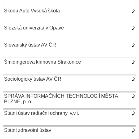
Škoda Auto Vysoká škola
Slezská univerzita v Opavě
Slovanský ústav AV ČR
Šmidingerova knihovna Strakonice
Sociologický ústav AV ČR
SPRÁVA INFORMAČNÍCH TECHNOLOGIÍ MĚSTA
PLZNĚ, p. o.
Státní ústav radiační ochrany, v.v.i.
Státní zdravotní ústav