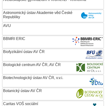
Astronomický ústav Akademie věd České
Republiky
AVU
BBMRI ERIC
Biofyzikální ústav AV ČR
Biologické centrum AV ČR, AV ČR
Biotechnologický ústav AV ČR, v.v.i.
Botanický ústav AV ČR
Caritas VOŠ sociální