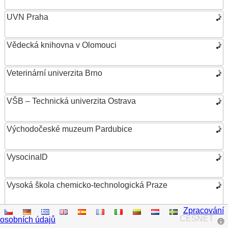
UVN Praha
Vědecká knihovna v Olomouci
Veterinární univerzita Brno
VŠB – Technická univerzita Ostrava
Východočeské muzeum Pardubice
VysocinaID
Vysoká škola chemicko-technologická Praze
Zpracování
Vysoká škola ekonomická v Praze
CESNET
osobních údajů