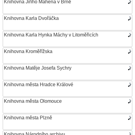
Knihovna Jiřího Mahena v Brně
Knihovna Karla Dvořáčka
Knihovna Karla Hynka Máchy v Litoměřicích
Knihovna Kroměřížska
Knihovna Matěje Josefa Sychry
Knihovna města Hradce Králové
Knihovna města Olomouce
Knihovna města Plzně
Knihovna Národního archivu