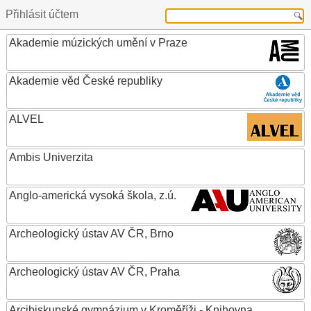
Přihlásit účtem
Akademie múzických umění v Praze
Akademie věd České republiky
ALVEL
Ambis Univerzita
Anglo-americká vysoká škola, z.ú.
Archeologický ústav AV ČR, Brno
Archeologický ústav AV ČR, Praha
Arcibiskupské gymnázium v Kroměříži - Knihovna