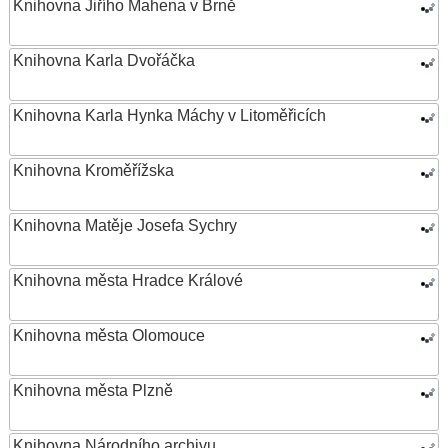
Knihovna Jiřího Mahena v Brně
Knihovna Karla Dvořáčka
Knihovna Karla Hynka Máchy v Litoměřicích
Knihovna Kroměřížska
Knihovna Matěje Josefa Sychry
Knihovna města Hradce Králové
Knihovna města Olomouce
Knihovna města Plzně
Knihovna Národního archivu