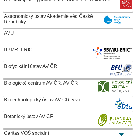
Astronomický ústav Akademie věd České
Republiky
AVU
BBMRI ERIC
Biofyzikální ústav AV ČR
Biologické centrum AV ČR, AV ČR
Biotechnologický ústav AV ČR, v.v.i.
Botanický ústav AV ČR
Caritas VOŠ sociální