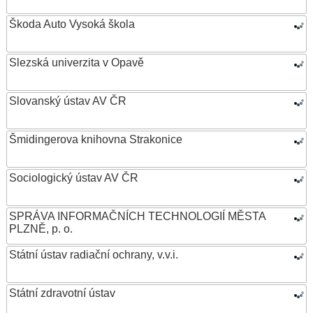
Škoda Auto Vysoká škola
Slezská univerzita v Opavě
Slovanský ústav AV ČR
Šmidingerova knihovna Strakonice
Sociologický ústav AV ČR
SPRÁVA INFORMAČNÍCH TECHNOLOGIÍ MĚSTA
PLZNĚ, p. o.
Státní ústav radiační ochrany, v.v.i.
Státní zdravotní ústav