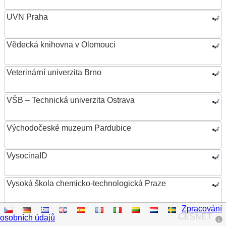
UVN Praha
Vědecká knihovna v Olomouci
Veterinární univerzita Brno
VŠB – Technická univerzita Ostrava
Východočeské muzeum Pardubice
VysocinaID
Vysoká škola chemicko-technologická Praze
Zpracování
Vysoká škola ekonomická v Praze
CESNET
osobních údajů