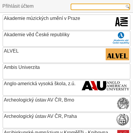
Přihlásit účtem
Akademie múzických umění v Praze
Akademie věd České republiky
ALVEL
Ambis Univerzita
Anglo-americká vysoká škola, z.ú.
Archeologický ústav AV ČR, Brno
Archeologický ústav AV ČR, Praha
Arcibiskupské gymnázium v Kroměříži - Knihovna