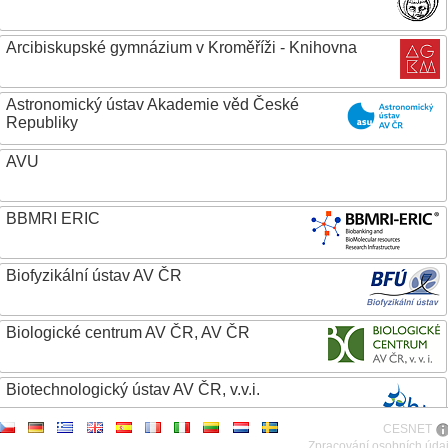
Arcibiskupské gymnázium v Kroměříži - Knihovna
Astronomický ústav Akademie věd České
Republiky
AVU
BBMRI ERIC
Biofyzikální ústav AV ČR
Biologické centrum AV ČR, AV ČR
Biotechnologický ústav AV ČR, v.v.i.
CESNET
Botanický ústav AV ČR
Zpracování osobních úda