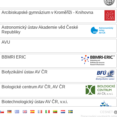
Arcibiskupské gymnázium v Kroměříži - Knihovna
Astronomický ústav Akademie věd České
Republiky
AVU
BBMRI ERIC
Biofyzikální ústav AV ČR
Biologické centrum AV ČR, AV ČR
Biotechnologický ústav AV ČR, v.v.i.
CESNET
Botanický ústav AV ČR
Zpracování osobních úda