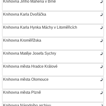
Knihovna Jiřího Mahena v Brně
Knihovna Karla Dvořáčka
Knihovna Karla Hynka Máchy v Litoměřicích
Knihovna Kroměřížska
Knihovna Matěje Josefa Sychry
Knihovna města Hradce Králové
Knihovna města Olomouce
Knihovna města Plzně
Knihovna Národního archivu