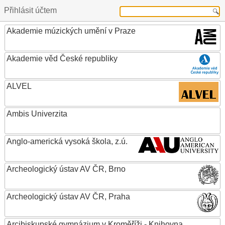
Přihlásit účtem
Akademie múzických umění v Praze
Akademie věd České republiky
ALVEL
Ambis Univerzita
Anglo-americká vysoká škola, z.ú.
Archeologický ústav AV ČR, Brno
Archeologický ústav AV ČR, Praha
Arcibiskupské gymnázium v Kroměříži - Knihovna