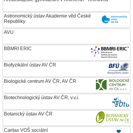
Astronomický ústav Akademie věd České
Republiky
AVU
BBMRI ERIC
Biofyzikální ústav AV ČR
Biologické centrum AV ČR, AV ČR
Biotechnologický ústav AV ČR, v.v.i.
Botanický ústav AV ČR
Caritas VOŠ sociální