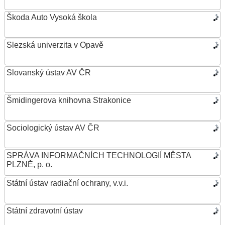
Škoda Auto Vysoká škola
Slezská univerzita v Opavě
Slovanský ústav AV ČR
Šmidingerova knihovna Strakonice
Sociologický ústav AV ČR
SPRÁVA INFORMAČNÍCH TECHNOLOGIÍ MĚSTA
PLZNĚ, p. o.
Státní ústav radiační ochrany, v.v.i.
Státní zdravotní ústav