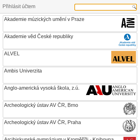
Přihlásit účtem
Akademie múzických umění v Praze
Akademie věd České republiky
ALVEL
Ambis Univerzita
Anglo-americká vysoká škola, z.ú.
Archeologický ústav AV ČR, Brno
Archeologický ústav AV ČR, Praha
Arcibiskupské gymnázium v Kroměříži - Knihovna