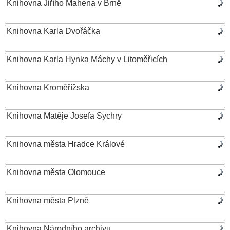
Knihovna Jiřího Mahena v Brně
Knihovna Karla Dvořáčka
Knihovna Karla Hynka Máchy v Litoměřicích
Knihovna Kroměřížska
Knihovna Matěje Josefa Sychry
Knihovna města Hradce Králové
Knihovna města Olomouce
Knihovna města Plzně
Knihovna Národního archivu