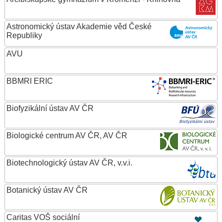
Astronomický ústav Akademie věd České
Republiky
AVU
BBMRI ERIC
Biofyzikální ústav AV ČR
Biologické centrum AV ČR, AV ČR
Biotechnologický ústav AV ČR, v.v.i.
Botanický ústav AV ČR
Caritas VOŠ sociální