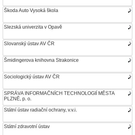
Škoda Auto Vysoká škola
Slezská univerzita v Opavě
Slovanský ústav AV ČR
Šmidingerova knihovna Strakonice
Sociologický ústav AV ČR
SPRÁVA INFORMAČNÍCH TECHNOLOGIÍ MĚSTA
PLZNĚ, p. o.
Státní ústav radiační ochrany, v.v.i.
Státní zdravotní ústav