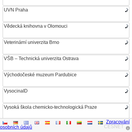
UVN Praha
Vědecká knihovna v Olomouci
Veterinární univerzita Brno
VŠB – Technická univerzita Ostrava
Východočeské muzeum Pardubice
VysocinaID
Vysoká škola chemicko-technologická Praze
Zpracování
Vysoká škola ekonomická v Praze
CESNET
osobních údajů