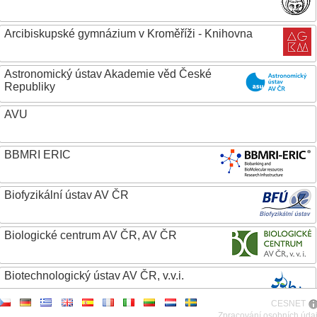
Arcibiskupské gymnázium v Kroměříži - Knihovna
Astronomický ústav Akademie věd České
Republiky
AVU
BBMRI ERIC
Biofyzikální ústav AV ČR
Biologické centrum AV ČR, AV ČR
Biotechnologický ústav AV ČR, v.v.i.
CESNET
Botanický ústav AV ČR
Zpracování osobních úda