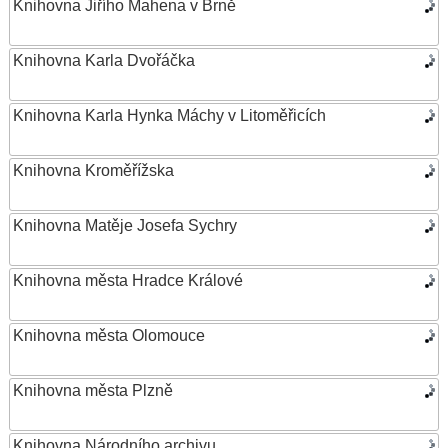
Knihovna Jiřího Mahena v Brně
Knihovna Karla Dvořáčka
Knihovna Karla Hynka Máchy v Litoměřicích
Knihovna Kroměřížska
Knihovna Matěje Josefa Sychry
Knihovna města Hradce Králové
Knihovna města Olomouce
Knihovna města Plzně
Knihovna Národního archivu