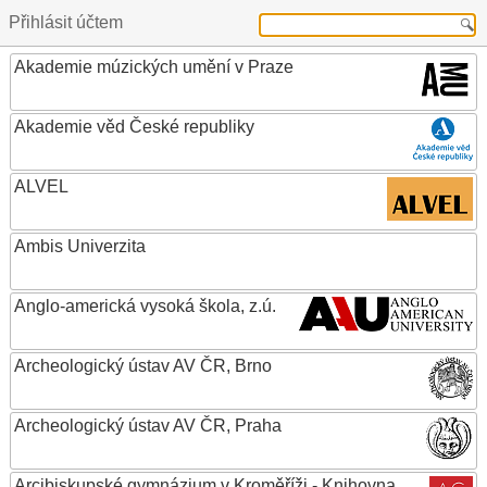
Přihlásit účtem
Akademie múzických umění v Praze
Akademie věd České republiky
ALVEL
Ambis Univerzita
Anglo-americká vysoká škola, z.ú.
Archeologický ústav AV ČR, Brno
Archeologický ústav AV ČR, Praha
Arcibiskupské gymnázium v Kroměříži - Knihovna