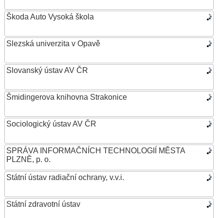
Škoda Auto Vysoká škola
Slezská univerzita v Opavě
Slovanský ústav AV ČR
Šmidingerova knihovna Strakonice
Sociologický ústav AV ČR
SPRÁVA INFORMAČNÍCH TECHNOLOGIÍ MĚSTA
PLZNĚ, p. o.
Státní ústav radiační ochrany, v.v.i.
Státní zdravotní ústav