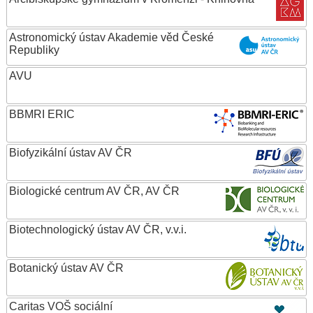
Astronomický ústav Akademie věd České
Republiky
AVU
BBMRI ERIC
Biofyzikální ústav AV ČR
Biologické centrum AV ČR, AV ČR
Biotechnologický ústav AV ČR, v.v.i.
Botanický ústav AV ČR
Caritas VOŠ sociální