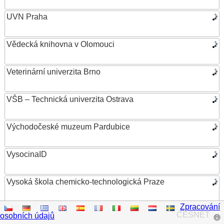
UVN Praha
Vědecká knihovna v Olomouci
Veterinární univerzita Brno
VŠB – Technická univerzita Ostrava
Východočeské muzeum Pardubice
VysocinaID
Vysoká škola chemicko-technologická Praze
Zpracování
Vysoká škola ekonomická v Praze
CESNET
osobních údajů