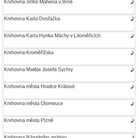
Knihovna Jiřího Mahena v Brně
Knihovna Karla Dvořáčka
Knihovna Karla Hynka Máchy v Litoměřicích
Knihovna Kroměřížska
Knihovna Matěje Josefa Sychry
Knihovna města Hradce Králové
Knihovna města Olomouce
Knihovna města Plzně
Knihovna Národního archivu