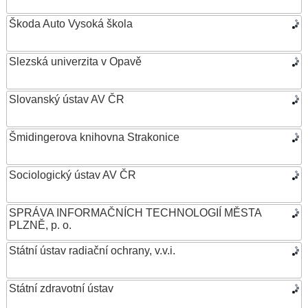
Škoda Auto Vysoká škola
Slezská univerzita v Opavě
Slovanský ústav AV ČR
Šmidingerova knihovna Strakonice
Sociologický ústav AV ČR
SPRÁVA INFORMAČNÍCH TECHNOLOGIÍ MĚSTA
PLZNĚ, p. o.
Státní ústav radiační ochrany, v.v.i.
Státní zdravotní ústav