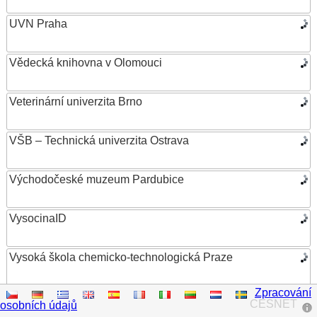
UVN Praha
Vědecká knihovna v Olomouci
Veterinární univerzita Brno
VŠB – Technická univerzita Ostrava
Východočeské muzeum Pardubice
VysocinaID
Vysoká škola chemicko-technologická Praze
Zpracování
Vysoká škola ekonomická v Praze
CESNET
osobních údajů