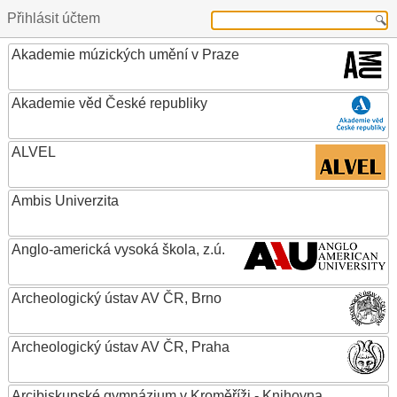
Přihlásit účtem
Akademie múzických umění v Praze
Akademie věd České republiky
ALVEL
Ambis Univerzita
Anglo-americká vysoká škola, z.ú.
Archeologický ústav AV ČR, Brno
Archeologický ústav AV ČR, Praha
Arcibiskupské gymnázium v Kroměříži - Knihovna