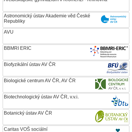
Astronomický ústav Akademie věd České
Republiky
AVU
BBMRI ERIC
Biofyzikální ústav AV ČR
Biologické centrum AV ČR, AV ČR
Biotechnologický ústav AV ČR, v.v.i.
Botanický ústav AV ČR
Caritas VOŠ sociální