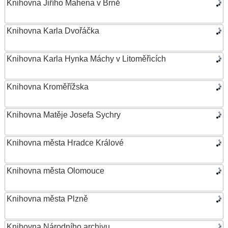
Knihovna Jiřího Mahena v Brně
Knihovna Karla Dvořáčka
Knihovna Karla Hynka Máchy v Litoměřicích
Knihovna Kroměřížska
Knihovna Matěje Josefa Sychry
Knihovna města Hradce Králové
Knihovna města Olomouce
Knihovna města Plzně
Knihovna Národního archivu