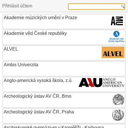
Přihlásit účtem
Akademie múzických umění v Praze
Akademie věd České republiky
ALVEL
Ambis Univerzita
Anglo-americká vysoká škola, z.ú.
Archeologický ústav AV ČR, Brno
Archeologický ústav AV ČR, Praha
Arcibiskupské gymnázium v Kroměříži - Knihovna