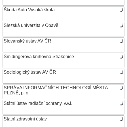
Škoda Auto Vysoká škola
Slezská univerzita v Opavě
Slovanský ústav AV ČR
Šmidingerova knihovna Strakonice
Sociologický ústav AV ČR
SPRÁVA INFORMAČNÍCH TECHNOLOGIÍ MĚSTA
PLZNĚ, p. o.
Státní ústav radiační ochrany, v.v.i.
Státní zdravotní ústav