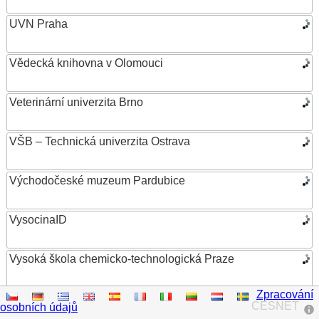
UVN Praha
Vědecká knihovna v Olomouci
Veterinární univerzita Brno
VŠB – Technická univerzita Ostrava
Východočeské muzeum Pardubice
VysocinaID
Vysoká škola chemicko-technologická Praze
Zpracování
Vysoká škola ekonomická v Praze
CESNET
osobních údajů