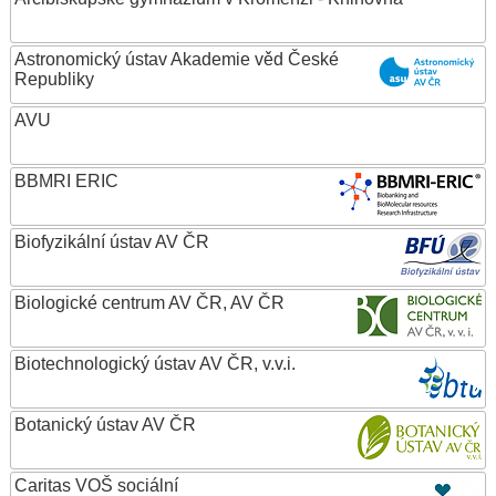
Astronomický ústav Akademie věd České
Republiky
AVU
BBMRI ERIC
Biofyzikální ústav AV ČR
Biologické centrum AV ČR, AV ČR
Biotechnologický ústav AV ČR, v.v.i.
Botanický ústav AV ČR
Caritas VOŠ sociální