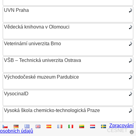
UVN Praha
Vědecká knihovna v Olomouci
Veterinární univerzita Brno
VŠB – Technická univerzita Ostrava
Východočeské muzeum Pardubice
VysocinaID
Vysoká škola chemicko-technologická Praze
Zpracování
Vysoká škola ekonomická v Praze
CESNET
osobních údajů