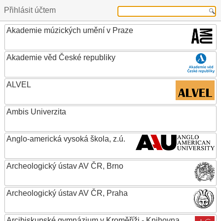
Přihlásit účtem
Akademie múzických umění v Praze
Akademie věd České republiky
ALVEL
Ambis Univerzita
Anglo-americká vysoká škola, z.ú.
Archeologický ústav AV ČR, Brno
Archeologický ústav AV ČR, Praha
Arcibiskupské gymnázium v Kroměříži - Knihovna