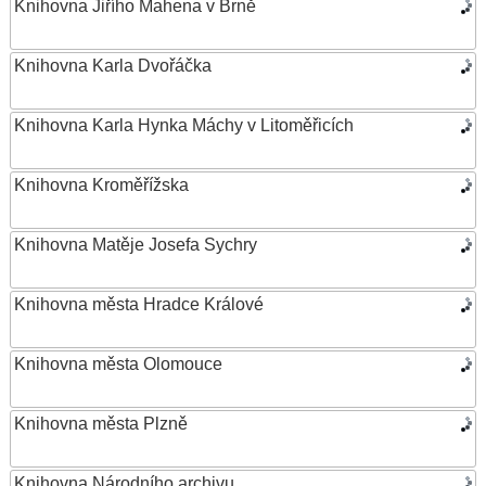
Knihovna Jiřího Mahena v Brně
Knihovna Karla Dvořáčka
Knihovna Karla Hynka Máchy v Litoměřicích
Knihovna Kroměřížska
Knihovna Matěje Josefa Sychry
Knihovna města Hradce Králové
Knihovna města Olomouce
Knihovna města Plzně
Knihovna Národního archivu