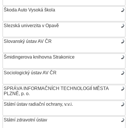
Škoda Auto Vysoká škola
Slezská univerzita v Opavě
Slovanský ústav AV ČR
Šmidingerova knihovna Strakonice
Sociologický ústav AV ČR
SPRÁVA INFORMAČNÍCH TECHNOLOGIÍ MĚSTA
PLZNĚ, p. o.
Státní ústav radiační ochrany, v.v.i.
Státní zdravotní ústav