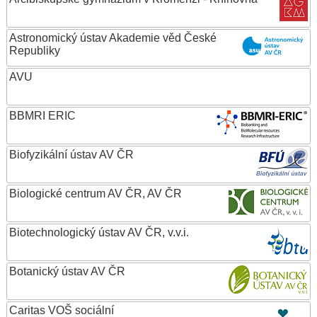
Astronomický ústav Akademie věd České
Republiky
AVU
BBMRI ERIC
Biofyzikální ústav AV ČR
Biologické centrum AV ČR, AV ČR
Biotechnologický ústav AV ČR, v.v.i.
Botanický ústav AV ČR
Caritas VOŠ sociální