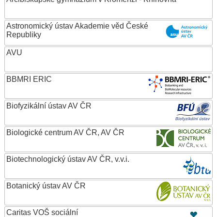
Astronomický ústav Akademie věd České
Republiky
AVU
BBMRI ERIC
Biofyzikální ústav AV ČR
Biologické centrum AV ČR, AV ČR
Biotechnologický ústav AV ČR, v.v.i.
Botanický ústav AV ČR
Caritas VOŠ sociální