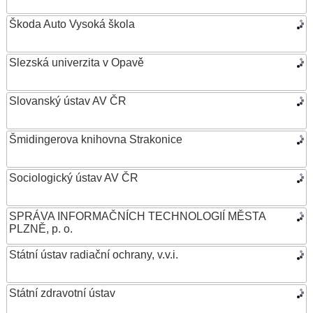
Škoda Auto Vysoká škola
Slezská univerzita v Opavě
Slovanský ústav AV ČR
Šmidingerova knihovna Strakonice
Sociologický ústav AV ČR
SPRÁVA INFORMAČNÍCH TECHNOLOGIÍ MĚSTA
PLZNĚ, p. o.
Státní ústav radiační ochrany, v.v.i.
Státní zdravotní ústav