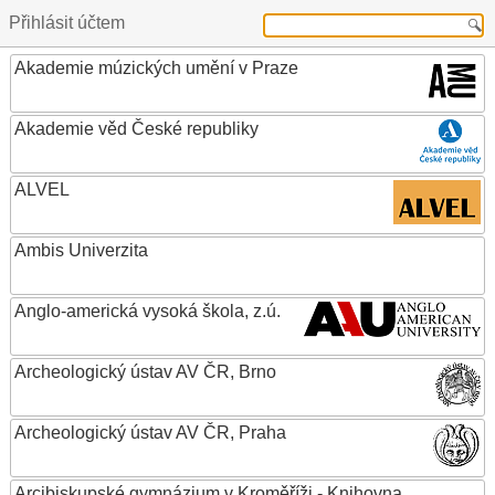
Přihlásit účtem
Akademie múzických umění v Praze
Akademie věd České republiky
ALVEL
Ambis Univerzita
Anglo-americká vysoká škola, z.ú.
Archeologický ústav AV ČR, Brno
Archeologický ústav AV ČR, Praha
Arcibiskupské gymnázium v Kroměříži - Knihovna