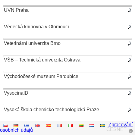
UVN Praha
Vědecká knihovna v Olomouci
Veterinární univerzita Brno
VŠB – Technická univerzita Ostrava
Východočeské muzeum Pardubice
VysocinaID
Vysoká škola chemicko-technologická Praze
Zpracování
Vysoká škola ekonomická v Praze
CESNET
osobních údajů