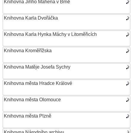
Knihovna Jiřího Mahena v Brně
Knihovna Karla Dvořáčka
Knihovna Karla Hynka Máchy v Litoměřicích
Knihovna Kroměřížska
Knihovna Matěje Josefa Sychry
Knihovna města Hradce Králové
Knihovna města Olomouce
Knihovna města Plzně
Knihovna Národního archivu