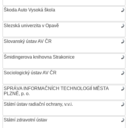
Škoda Auto Vysoká škola
Slezská univerzita v Opavě
Slovanský ústav AV ČR
Šmidingerova knihovna Strakonice
Sociologický ústav AV ČR
SPRÁVA INFORMAČNÍCH TECHNOLOGIÍ MĚSTA
PLZNĚ, p. o.
Státní ústav radiační ochrany, v.v.i.
Státní zdravotní ústav