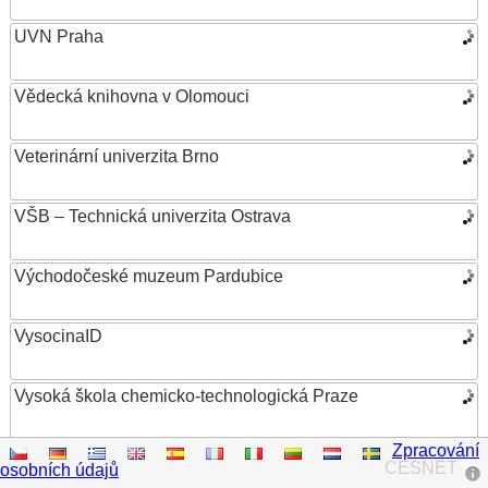
UVN Praha
Vědecká knihovna v Olomouci
Veterinární univerzita Brno
VŠB – Technická univerzita Ostrava
Východočeské muzeum Pardubice
VysocinaID
Vysoká škola chemicko-technologická Praze
Zpracování
Vysoká škola ekonomická v Praze
CESNET
osobních údajů