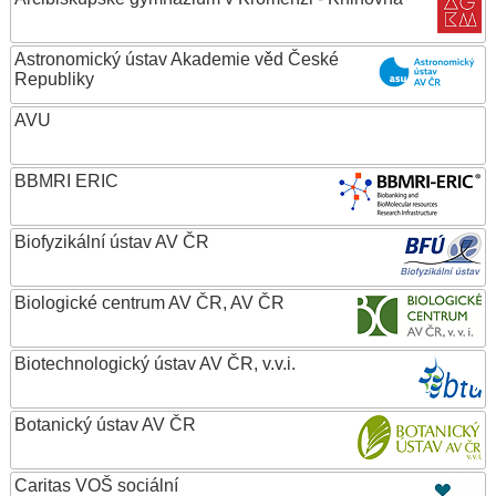
Astronomický ústav Akademie věd České
Republiky
AVU
BBMRI ERIC
Biofyzikální ústav AV ČR
Biologické centrum AV ČR, AV ČR
Biotechnologický ústav AV ČR, v.v.i.
Botanický ústav AV ČR
Caritas VOŠ sociální