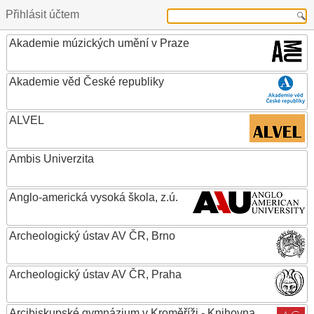
Přihlásit účtem
Akademie múzických umění v Praze
Akademie věd České republiky
ALVEL
Ambis Univerzita
Anglo-americká vysoká škola, z.ú.
Archeologický ústav AV ČR, Brno
Archeologický ústav AV ČR, Praha
Arcibiskupské gymnázium v Kroměříži - Knihovna