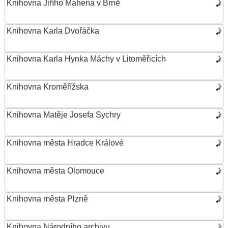
Knihovna Jiřího Mahena v Brně
Knihovna Karla Dvořáčka
Knihovna Karla Hynka Máchy v Litoměřicích
Knihovna Kroměřížska
Knihovna Matěje Josefa Sychry
Knihovna města Hradce Králové
Knihovna města Olomouce
Knihovna města Plzně
Knihovna Národního archivu