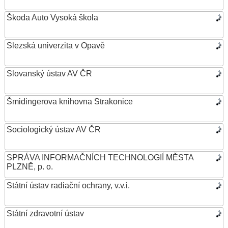
Škoda Auto Vysoká škola
Slezská univerzita v Opavě
Slovanský ústav AV ČR
Šmidingerova knihovna Strakonice
Sociologický ústav AV ČR
SPRÁVA INFORMAČNÍCH TECHNOLOGIÍ MĚSTA
PLZNĚ, p. o.
Státní ústav radiační ochrany, v.v.i.
Státní zdravotní ústav