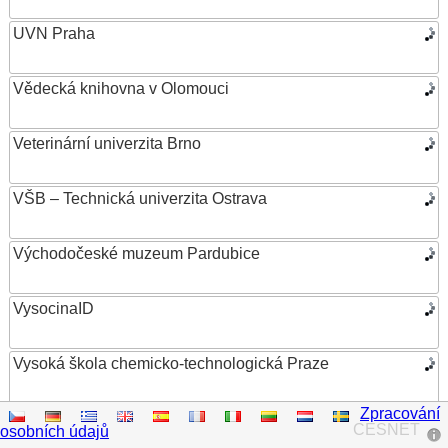
UVN Praha
Vědecká knihovna v Olomouci
Veterinární univerzita Brno
VŠB – Technická univerzita Ostrava
Východočeské muzeum Pardubice
VysocinaID
Vysoká škola chemicko-technologická Praze
Zpracování
Vysoká škola ekonomická v Praze
CESNET
osobních údajů