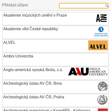
Přihlásit účtem
Akademie múzických umění v Praze
Akademie věd České republiky
ALVEL
Ambis Univerzita
Anglo-americká vysoká škola, z.ú.
Archeologický ústav AV ČR, Brno
Archeologický ústav AV ČR, Praha
Arcibiskupské gymnázium v Kroměříži - Knihovna