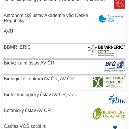
Astronomický ústav Akademie věd České
Republiky
AVU
BBMRI ERIC
Biofyzikální ústav AV ČR
Biologické centrum AV ČR, AV ČR
Biotechnologický ústav AV ČR, v.v.i.
Botanický ústav AV ČR
Caritas VOŠ sociální