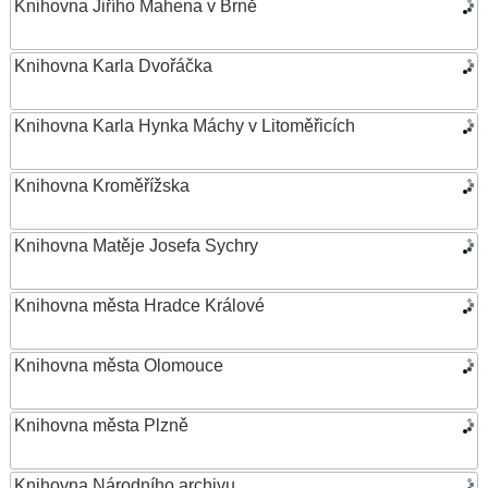
Knihovna Jiřího Mahena v Brně
Knihovna Karla Dvořáčka
Knihovna Karla Hynka Máchy v Litoměřicích
Knihovna Kroměřížska
Knihovna Matěje Josefa Sychry
Knihovna města Hradce Králové
Knihovna města Olomouce
Knihovna města Plzně
Knihovna Národního archivu