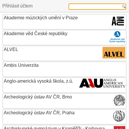
Přihlásit účtem
Akademie múzických umění v Praze
Akademie věd České republiky
ALVEL
Ambis Univerzita
Anglo-americká vysoká škola, z.ú.
Archeologický ústav AV ČR, Brno
Archeologický ústav AV ČR, Praha
Arcibiskupské gymnázium v Kroměříži - Knihovna