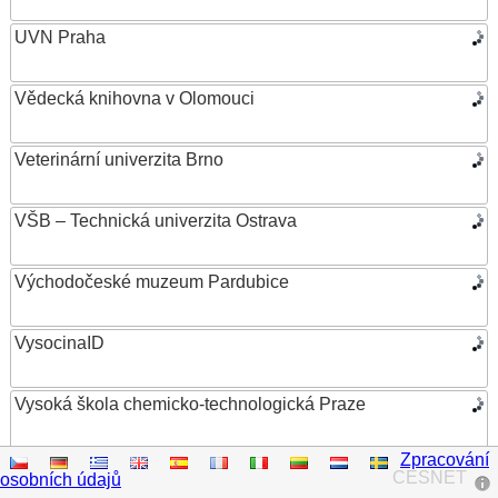
UVN Praha
Vědecká knihovna v Olomouci
Veterinární univerzita Brno
VŠB – Technická univerzita Ostrava
Východočeské muzeum Pardubice
VysocinaID
Vysoká škola chemicko-technologická Praze
Zpracování
Vysoká škola ekonomická v Praze
CESNET
osobních údajů