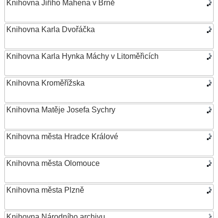
Knihovna Jiřího Mahena v Brně
Knihovna Karla Dvořáčka
Knihovna Karla Hynka Máchy v Litoměřicích
Knihovna Kroměřížska
Knihovna Matěje Josefa Sychry
Knihovna města Hradce Králové
Knihovna města Olomouce
Knihovna města Plzně
Knihovna Národního archivu