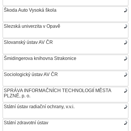
Škoda Auto Vysoká škola
Slezská univerzita v Opavě
Slovanský ústav AV ČR
Šmidingerova knihovna Strakonice
Sociologický ústav AV ČR
SPRÁVA INFORMAČNÍCH TECHNOLOGIÍ MĚSTA
PLZNĚ, p. o.
Státní ústav radiační ochrany, v.v.i.
Státní zdravotní ústav