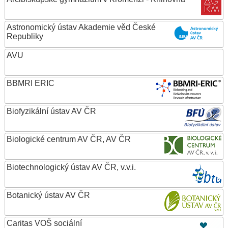
Astronomický ústav Akademie věd České
Republiky
AVU
BBMRI ERIC
Biofyzikální ústav AV ČR
Biologické centrum AV ČR, AV ČR
Biotechnologický ústav AV ČR, v.v.i.
Botanický ústav AV ČR
Caritas VOŠ sociální