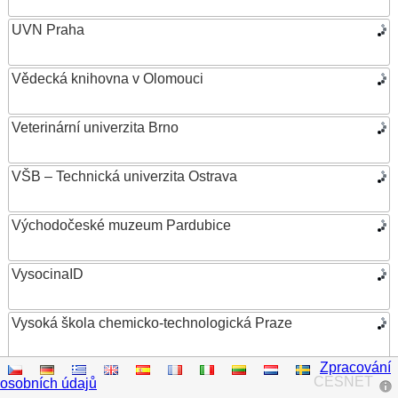
UVN Praha
Vědecká knihovna v Olomouci
Veterinární univerzita Brno
VŠB – Technická univerzita Ostrava
Východočeské muzeum Pardubice
VysocinaID
Vysoká škola chemicko-technologická Praze
Zpracování
Vysoká škola ekonomická v Praze
CESNET
osobních údajů