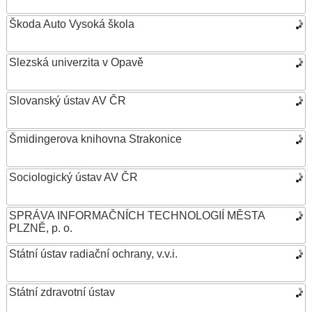
Škoda Auto Vysoká škola
Slezská univerzita v Opavě
Slovanský ústav AV ČR
Šmidingerova knihovna Strakonice
Sociologický ústav AV ČR
SPRÁVA INFORMAČNÍCH TECHNOLOGIÍ MĚSTA
PLZNĚ, p. o.
Státní ústav radiační ochrany, v.v.i.
Státní zdravotní ústav