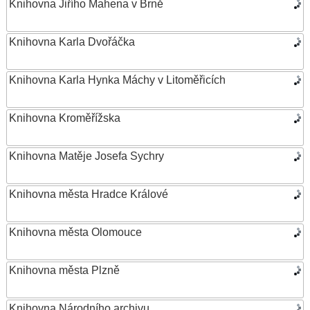
Knihovna Jiřího Mahena v Brně
Knihovna Karla Dvořáčka
Knihovna Karla Hynka Máchy v Litoměřicích
Knihovna Kroměřížska
Knihovna Matěje Josefa Sychry
Knihovna města Hradce Králové
Knihovna města Olomouce
Knihovna města Plzně
Knihovna Národního archivu