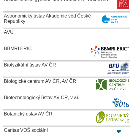
Astronomický ústav Akademie věd České
Republiky
AVU
BBMRI ERIC
Biofyzikální ústav AV ČR
Biologické centrum AV ČR, AV ČR
Biotechnologický ústav AV ČR, v.v.i.
Botanický ústav AV ČR
Caritas VOŠ sociální