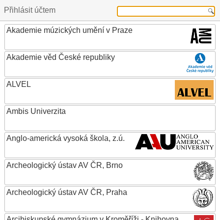
Přihlásit účtem
Akademie múzických umění v Praze
Akademie věd České republiky
ALVEL
Ambis Univerzita
Anglo-americká vysoká škola, z.ú.
Archeologický ústav AV ČR, Brno
Archeologický ústav AV ČR, Praha
Arcibiskupské gymnázium v Kroměříži - Knihovna