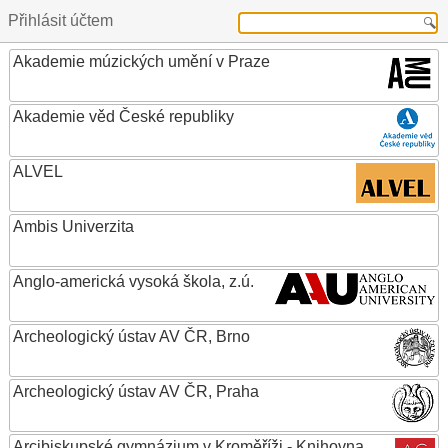
Přihlásit účtem
Akademie múzických umění v Praze
Akademie věd České republiky
ALVEL
Ambis Univerzita
Anglo-americká vysoká škola, z.ú.
Archeologický ústav AV ČR, Brno
Archeologický ústav AV ČR, Praha
Arcibiskupské gymnázium v Kroměříži - Knihovna