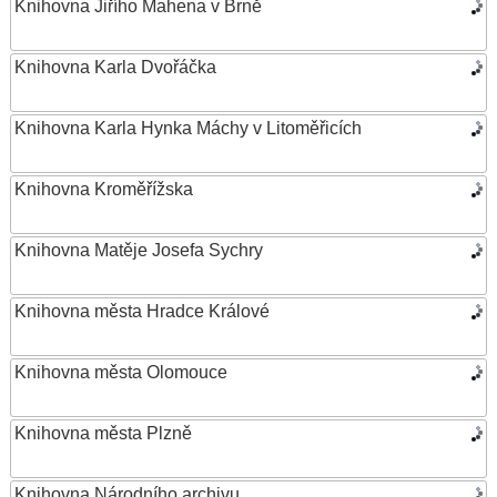
Knihovna Jiřího Mahena v Brně
Knihovna Karla Dvořáčka
Knihovna Karla Hynka Máchy v Litoměřicích
Knihovna Kroměřížska
Knihovna Matěje Josefa Sychry
Knihovna města Hradce Králové
Knihovna města Olomouce
Knihovna města Plzně
Knihovna Národního archivu