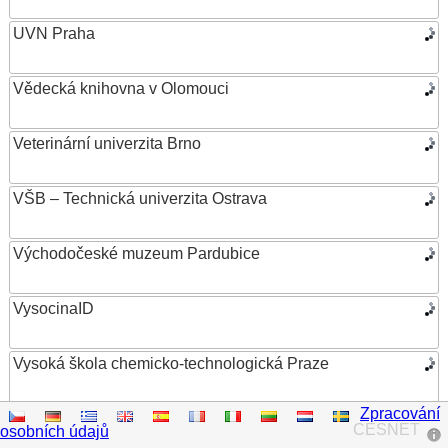
UVN Praha
Vědecká knihovna v Olomouci
Veterinární univerzita Brno
VŠB – Technická univerzita Ostrava
Východočeské muzeum Pardubice
VysocinaID
Vysoká škola chemicko-technologická Praze
Zpracování
Vysoká škola ekonomická v Praze
CESNET
osobních údajů