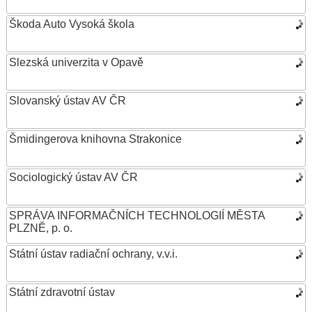
Škoda Auto Vysoká škola
Slezská univerzita v Opavě
Slovanský ústav AV ČR
Šmidingerova knihovna Strakonice
Sociologický ústav AV ČR
SPRÁVA INFORMAČNÍCH TECHNOLOGIÍ MĚSTA
PLZNĚ, p. o.
Státní ústav radiační ochrany, v.v.i.
Státní zdravotní ústav