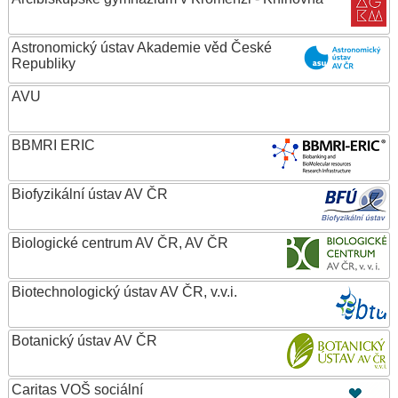
Astronomický ústav Akademie věd České
Republiky
AVU
BBMRI ERIC
Biofyzikální ústav AV ČR
Biologické centrum AV ČR, AV ČR
Biotechnologický ústav AV ČR, v.v.i.
Botanický ústav AV ČR
Caritas VOŠ sociální