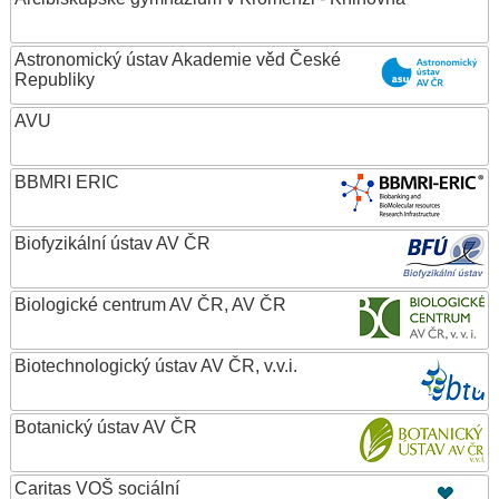
Astronomický ústav Akademie věd České
Republiky
AVU
BBMRI ERIC
Biofyzikální ústav AV ČR
Biologické centrum AV ČR, AV ČR
Biotechnologický ústav AV ČR, v.v.i.
Botanický ústav AV ČR
Caritas VOŠ sociální