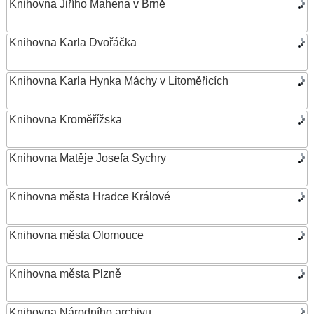
Knihovna Jiřího Mahena v Brně
Knihovna Karla Dvořáčka
Knihovna Karla Hynka Máchy v Litoměřicích
Knihovna Kroměřížska
Knihovna Matěje Josefa Sychry
Knihovna města Hradce Králové
Knihovna města Olomouce
Knihovna města Plzně
Knihovna Národního archivu