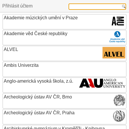
Přihlásit účtem
Akademie múzických umění v Praze
Akademie věd České republiky
ALVEL
Ambis Univerzita
Anglo-americká vysoká škola, z.ú.
Archeologický ústav AV ČR, Brno
Archeologický ústav AV ČR, Praha
Arcibiskupské gymnázium v Kroměříži - Knihovna