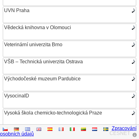
UVN Praha
Vědecká knihovna v Olomouci
Veterinární univerzita Brno
VŠB – Technická univerzita Ostrava
Východočeské muzeum Pardubice
VysocinaID
Vysoká škola chemicko-technologická Praze
Zpracování
Vysoká škola ekonomická v Praze
CESNET
osobních údajů