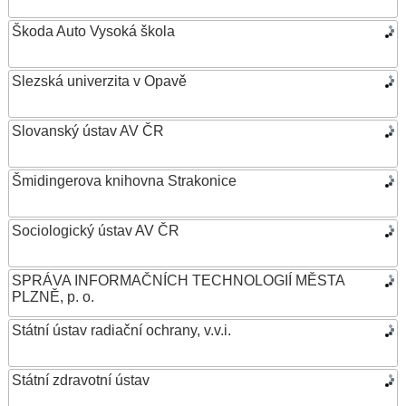
Škoda Auto Vysoká škola
Slezská univerzita v Opavě
Slovanský ústav AV ČR
Šmidingerova knihovna Strakonice
Sociologický ústav AV ČR
SPRÁVA INFORMAČNÍCH TECHNOLOGIÍ MĚSTA
PLZNĚ, p. o.
Státní ústav radiační ochrany, v.v.i.
Státní zdravotní ústav