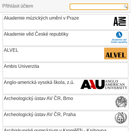
Přihlásit účtem
Akademie múzických umění v Praze
Akademie věd České republiky
ALVEL
Ambis Univerzita
Anglo-americká vysoká škola, z.ú.
Archeologický ústav AV ČR, Brno
Archeologický ústav AV ČR, Praha
Arcibiskupské gymnázium v Kroměříži - Knihovna