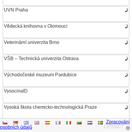
UVN Praha
Vědecká knihovna v Olomouci
Veterinární univerzita Brno
VŠB – Technická univerzita Ostrava
Východočeské muzeum Pardubice
VysocinaID
Vysoká škola chemicko-technologická Praze
Zpracování
Vysoká škola ekonomická v Praze
CESNET
osobních údajů