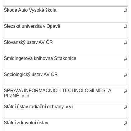
Škoda Auto Vysoká škola
Slezská univerzita v Opavě
Slovanský ústav AV ČR
Šmidingerova knihovna Strakonice
Sociologický ústav AV ČR
SPRÁVA INFORMAČNÍCH TECHNOLOGIÍ MĚSTA
PLZNĚ, p. o.
Státní ústav radiační ochrany, v.v.i.
Státní zdravotní ústav