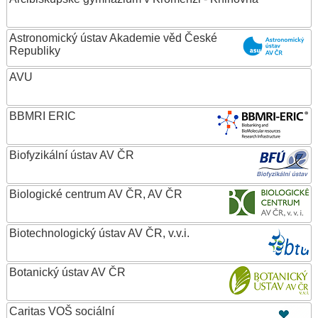
Astronomický ústav Akademie věd České
Republiky
AVU
BBMRI ERIC
Biofyzikální ústav AV ČR
Biologické centrum AV ČR, AV ČR
Biotechnologický ústav AV ČR, v.v.i.
Botanický ústav AV ČR
Caritas VOŠ sociální