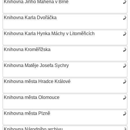
Knihovna Jiřího Mahena v Brně
Knihovna Karla Dvořáčka
Knihovna Karla Hynka Máchy v Litoměřicích
Knihovna Kroměřížska
Knihovna Matěje Josefa Sychry
Knihovna města Hradce Králové
Knihovna města Olomouce
Knihovna města Plzně
Knihovna Národního archivu