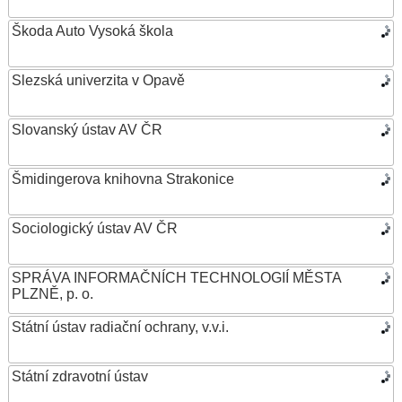
Škoda Auto Vysoká škola
Slezská univerzita v Opavě
Slovanský ústav AV ČR
Šmidingerova knihovna Strakonice
Sociologický ústav AV ČR
SPRÁVA INFORMAČNÍCH TECHNOLOGIÍ MĚSTA
PLZNĚ, p. o.
Státní ústav radiační ochrany, v.v.i.
Státní zdravotní ústav