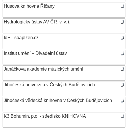
Husova knihovna Říčany
Hydrologický ústav AV ČR, v. v. i.
IdP - soaplzen.cz
Institut umění – Divadelní ústav
Janáčkova akademie múzických umění
Jihočeská univerzita v Českých Budějovicích
Jihočeská vědecká knihovna v Českých Budějovicích
K3 Bohumín, p.o. - středisko KNIHOVNA