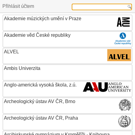
Přihlásit účtem
Akademie múzických umění v Praze
Akademie věd České republiky
ALVEL
Ambis Univerzita
Anglo-americká vysoká škola, z.ú.
Archeologický ústav AV ČR, Brno
Archeologický ústav AV ČR, Praha
Arcibiskupské gymnázium v Kroměříži - Knihovna