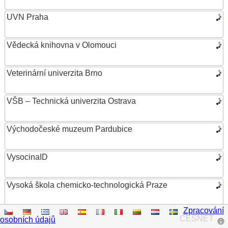
UVN Praha
Vědecká knihovna v Olomouci
Veterinární univerzita Brno
VŠB – Technická univerzita Ostrava
Východočeské muzeum Pardubice
VysocinaID
Vysoká škola chemicko-technologická Praze
Zpracování
Vysoká škola ekonomická v Praze
CESNET
osobních údajů