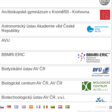
Arcibiskupské gymnázium v Kroměříži - Knihovna
Astronomický ústav Akademie věd České
Republiky
AVU
BBMRI ERIC
Biofyzikální ústav AV ČR
Biologické centrum AV ČR, AV ČR
Biotechnologický ústav AV ČR, v.v.i.
CESNET
Botanický ústav AV ČR
Zpracování osobních úda