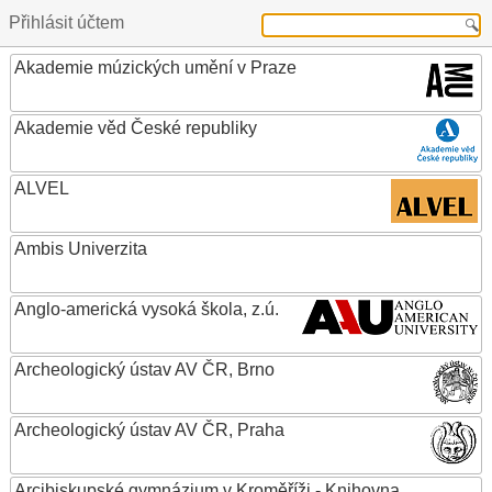
Přihlásit účtem
Akademie múzických umění v Praze
Akademie věd České republiky
ALVEL
Ambis Univerzita
Anglo-americká vysoká škola, z.ú.
Archeologický ústav AV ČR, Brno
Archeologický ústav AV ČR, Praha
Arcibiskupské gymnázium v Kroměříži - Knihovna