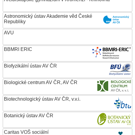
Astronomický ústav Akademie věd České
Republiky
AVU
BBMRI ERIC
Biofyzikální ústav AV ČR
Biologické centrum AV ČR, AV ČR
Biotechnologický ústav AV ČR, v.v.i.
Botanický ústav AV ČR
Caritas VOŠ sociální