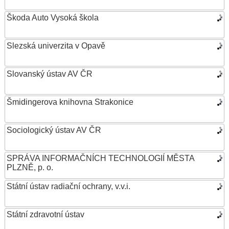
Škoda Auto Vysoká škola
Slezská univerzita v Opavě
Slovanský ústav AV ČR
Šmidingerova knihovna Strakonice
Sociologický ústav AV ČR
SPRÁVA INFORMAČNÍCH TECHNOLOGIÍ MĚSTA
PLZNĚ, p. o.
Státní ústav radiační ochrany, v.v.i.
Státní zdravotní ústav