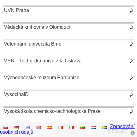
UVN Praha
Vědecká knihovna v Olomouci
Veterinární univerzita Brno
VŠB – Technická univerzita Ostrava
Východočeské muzeum Pardubice
VysocinaID
Vysoká škola chemicko-technologická Praze
Zpracování
Vysoká škola ekonomická v Praze
CESNET
osobních údajů