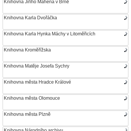
Knihovna Jiřího Mahena v Brně
Knihovna Karla Dvořáčka
Knihovna Karla Hynka Máchy v Litoměřicích
Knihovna Kroměřížska
Knihovna Matěje Josefa Sychry
Knihovna města Hradce Králové
Knihovna města Olomouce
Knihovna města Plzně
Knihovna Národního archivu