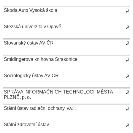
Škoda Auto Vysoká škola
Slezská univerzita v Opavě
Slovanský ústav AV ČR
Šmidingerova knihovna Strakonice
Sociologický ústav AV ČR
SPRÁVA INFORMAČNÍCH TECHNOLOGIÍ MĚSTA
PLZNĚ, p. o.
Státní ústav radiační ochrany, v.v.i.
Státní zdravotní ústav