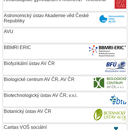
Astronomický ústav Akademie věd České
Republiky
AVU
BBMRI ERIC
Biofyzikální ústav AV ČR
Biologické centrum AV ČR, AV ČR
Biotechnologický ústav AV ČR, v.v.i.
Botanický ústav AV ČR
Caritas VOŠ sociální