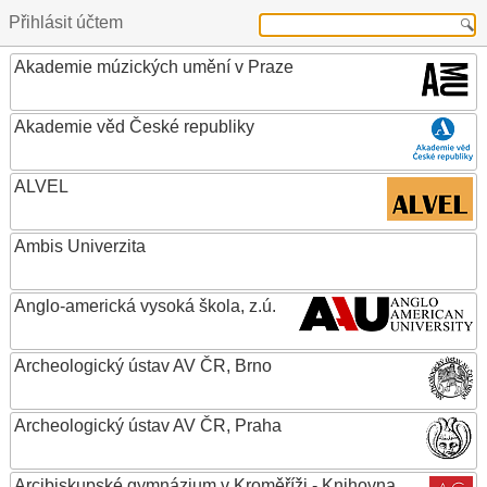
Přihlásit účtem
Akademie múzických umění v Praze
Akademie věd České republiky
ALVEL
Ambis Univerzita
Anglo-americká vysoká škola, z.ú.
Archeologický ústav AV ČR, Brno
Archeologický ústav AV ČR, Praha
Arcibiskupské gymnázium v Kroměříži - Knihovna