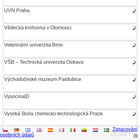
UVN Praha
Vědecká knihovna v Olomouci
Veterinární univerzita Brno
VŠB – Technická univerzita Ostrava
Východočeské muzeum Pardubice
VysocinaID
Vysoká škola chemicko-technologická Praze
Zpracování
Vysoká škola ekonomická v Praze
CESNET
osobních údajů