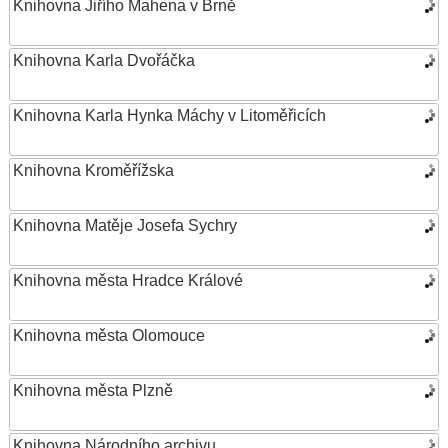
Knihovna Jiřího Mahena v Brně
Knihovna Karla Dvořáčka
Knihovna Karla Hynka Máchy v Litoměřicích
Knihovna Kroměřížska
Knihovna Matěje Josefa Sychry
Knihovna města Hradce Králové
Knihovna města Olomouce
Knihovna města Plzně
Knihovna Národního archivu