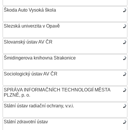
Škoda Auto Vysoká škola
Slezská univerzita v Opavě
Slovanský ústav AV ČR
Šmidingerova knihovna Strakonice
Sociologický ústav AV ČR
SPRÁVA INFORMAČNÍCH TECHNOLOGIÍ MĚSTA
PLZNĚ, p. o.
Státní ústav radiační ochrany, v.v.i.
Státní zdravotní ústav