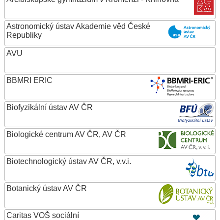
Astronomický ústav Akademie věd České
Republiky
AVU
BBMRI ERIC
Biofyzikální ústav AV ČR
Biologické centrum AV ČR, AV ČR
Biotechnologický ústav AV ČR, v.v.i.
Botanický ústav AV ČR
Caritas VOŠ sociální