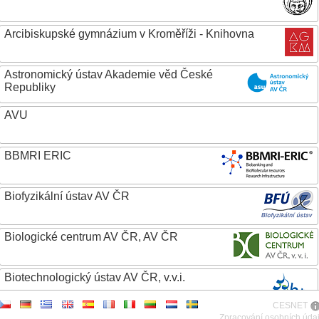
Arcibiskupské gymnázium v Kroměříži - Knihovna
Astronomický ústav Akademie věd České
Republiky
AVU
BBMRI ERIC
Biofyzikální ústav AV ČR
Biologické centrum AV ČR, AV ČR
Biotechnologický ústav AV ČR, v.v.i.
CESNET
Botanický ústav AV ČR
Zpracování osobních úda