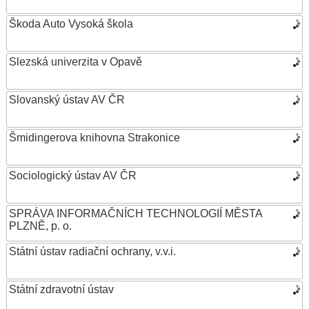
Škoda Auto Vysoká škola
Slezská univerzita v Opavě
Slovanský ústav AV ČR
Šmidingerova knihovna Strakonice
Sociologický ústav AV ČR
SPRÁVA INFORMAČNÍCH TECHNOLOGIÍ MĚSTA
PLZNĚ, p. o.
Státní ústav radiační ochrany, v.v.i.
Státní zdravotní ústav