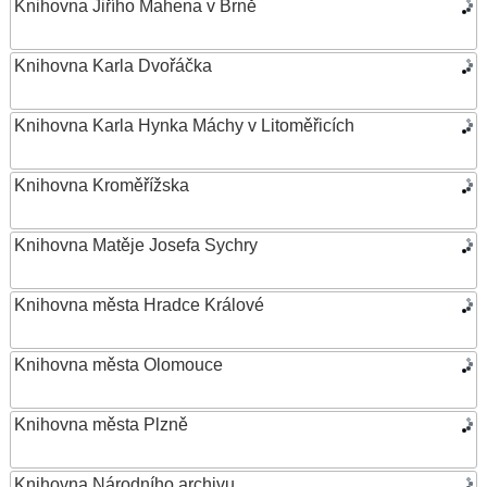
Knihovna Jiřího Mahena v Brně
Knihovna Karla Dvořáčka
Knihovna Karla Hynka Máchy v Litoměřicích
Knihovna Kroměřížska
Knihovna Matěje Josefa Sychry
Knihovna města Hradce Králové
Knihovna města Olomouce
Knihovna města Plzně
Knihovna Národního archivu