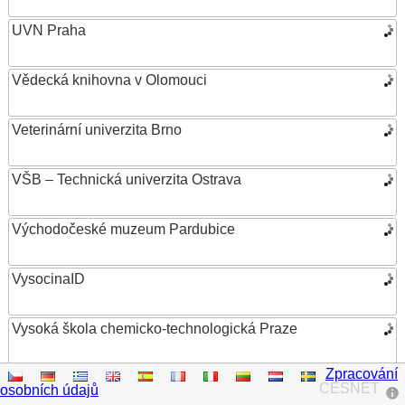
UVN Praha
Vědecká knihovna v Olomouci
Veterinární univerzita Brno
VŠB – Technická univerzita Ostrava
Východočeské muzeum Pardubice
VysocinaID
Vysoká škola chemicko-technologická Praze
Zpracování
Vysoká škola ekonomická v Praze
CESNET
osobních údajů