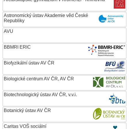
Astronomický ústav Akademie věd České
Republiky
AVU
BBMRI ERIC
Biofyzikální ústav AV ČR
Biologické centrum AV ČR, AV ČR
Biotechnologický ústav AV ČR, v.v.i.
Botanický ústav AV ČR
Caritas VOŠ sociální