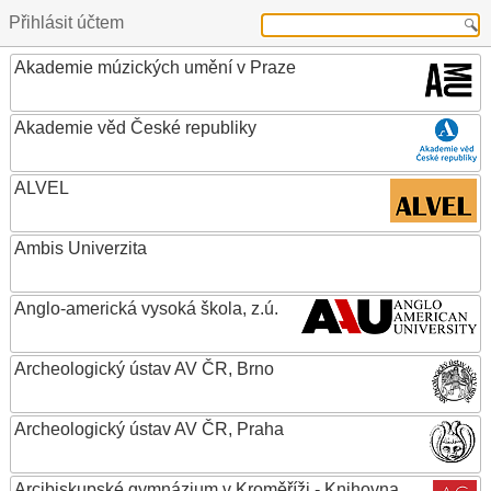
Přihlásit účtem
Akademie múzických umění v Praze
Akademie věd České republiky
ALVEL
Ambis Univerzita
Anglo-americká vysoká škola, z.ú.
Archeologický ústav AV ČR, Brno
Archeologický ústav AV ČR, Praha
Arcibiskupské gymnázium v Kroměříži - Knihovna