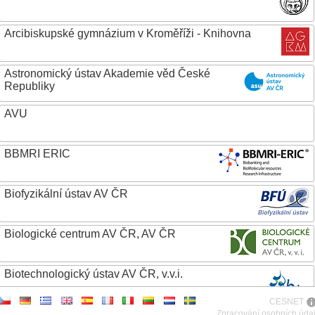
Arcibiskupské gymnázium v Kroměříži - Knihovna
Astronomický ústav Akademie věd České
Republiky
AVU
BBMRI ERIC
Biofyzikální ústav AV ČR
Biologické centrum AV ČR, AV ČR
Biotechnologický ústav AV ČR, v.v.i.
CESNET
Botanický ústav AV ČR
Zpracování osobních úda