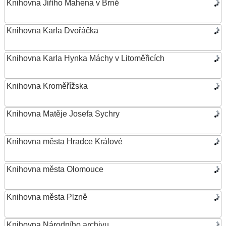
Knihovna Jiřího Mahena v Brně
Knihovna Karla Dvořáčka
Knihovna Karla Hynka Máchy v Litoměřicích
Knihovna Kroměřížska
Knihovna Matěje Josefa Sychry
Knihovna města Hradce Králové
Knihovna města Olomouce
Knihovna města Plzně
Knihovna Národního archivu