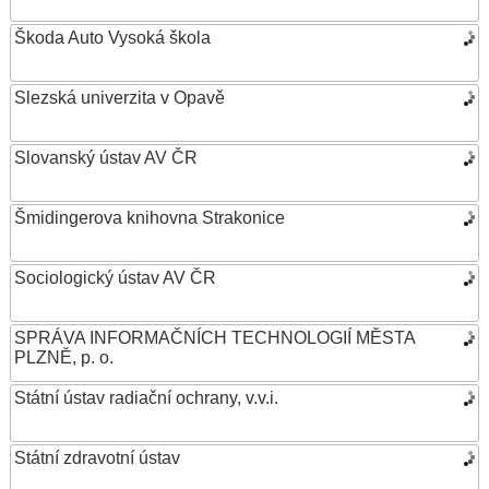
Škoda Auto Vysoká škola
Slezská univerzita v Opavě
Slovanský ústav AV ČR
Šmidingerova knihovna Strakonice
Sociologický ústav AV ČR
SPRÁVA INFORMAČNÍCH TECHNOLOGIÍ MĚSTA
PLZNĚ, p. o.
Státní ústav radiační ochrany, v.v.i.
Státní zdravotní ústav