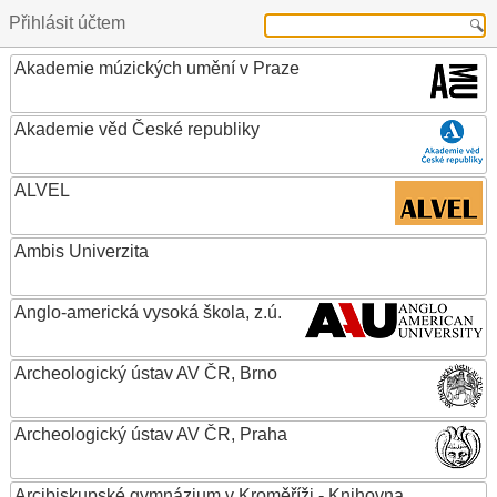
Přihlásit účtem
Akademie múzických umění v Praze
Akademie věd České republiky
ALVEL
Ambis Univerzita
Anglo-americká vysoká škola, z.ú.
Archeologický ústav AV ČR, Brno
Archeologický ústav AV ČR, Praha
Arcibiskupské gymnázium v Kroměříži - Knihovna