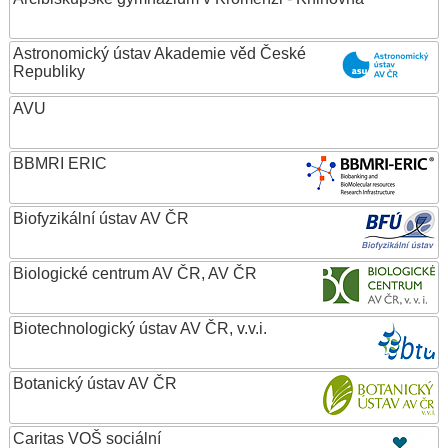
Astronomický ústav Akademie věd České
Republiky
AVU
BBMRI ERIC
Biofyzikální ústav AV ČR
Biologické centrum AV ČR, AV ČR
Biotechnologický ústav AV ČR, v.v.i.
Botanický ústav AV ČR
Caritas VOŠ sociální