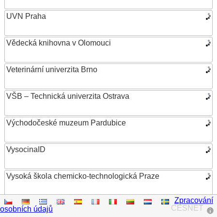
UVN Praha
Vědecká knihovna v Olomouci
Veterinární univerzita Brno
VŠB – Technická univerzita Ostrava
Východočeské muzeum Pardubice
VysocinaID
Vysoká škola chemicko-technologická Praze
Zpracování
Vysoká škola ekonomická v Praze
CESNET
osobních údajů