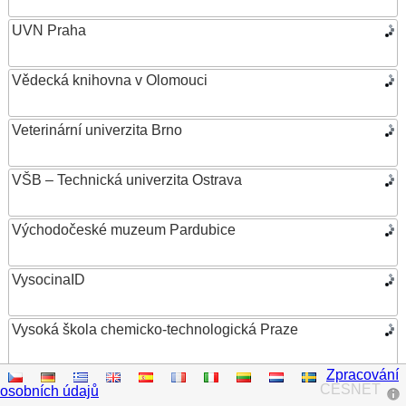
UVN Praha
Vědecká knihovna v Olomouci
Veterinární univerzita Brno
VŠB – Technická univerzita Ostrava
Východočeské muzeum Pardubice
VysocinaID
Vysoká škola chemicko-technologická Praze
Zpracování
Vysoká škola ekonomická v Praze
CESNET
osobních údajů