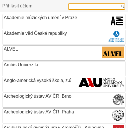
Přihlásit účtem
Akademie múzických umění v Praze
Akademie věd České republiky
ALVEL
Ambis Univerzita
Anglo-americká vysoká škola, z.ú.
Archeologický ústav AV ČR, Brno
Archeologický ústav AV ČR, Praha
Arcibiskupské gymnázium v Kroměříži - Knihovna