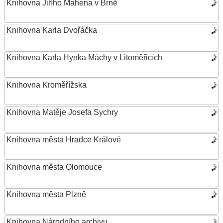
Knihovna Jiřího Mahena v Brně
Knihovna Karla Dvořáčka
Knihovna Karla Hynka Máchy v Litoměřicích
Knihovna Kroměřížska
Knihovna Matěje Josefa Sychry
Knihovna města Hradce Králové
Knihovna města Olomouce
Knihovna města Plzně
Knihovna Národního archivu