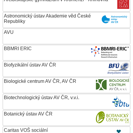
Astronomický ústav Akademie věd České
Republiky
AVU
BBMRI ERIC
Biofyzikální ústav AV ČR
Biologické centrum AV ČR, AV ČR
Biotechnologický ústav AV ČR, v.v.i.
Botanický ústav AV ČR
Caritas VOŠ sociální