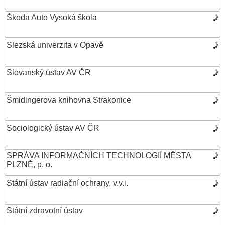
Škoda Auto Vysoká škola
Slezská univerzita v Opavě
Slovanský ústav AV ČR
Šmidingerova knihovna Strakonice
Sociologický ústav AV ČR
SPRÁVA INFORMAČNÍCH TECHNOLOGIÍ MĚSTA
PLZNĚ, p. o.
Státní ústav radiační ochrany, v.v.i.
Státní zdravotní ústav