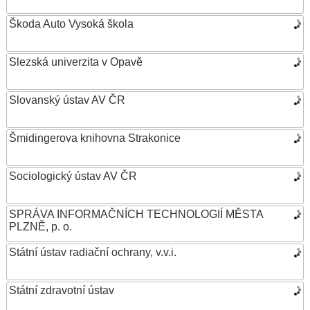
Škoda Auto Vysoká škola
Slezská univerzita v Opavě
Slovanský ústav AV ČR
Šmidingerova knihovna Strakonice
Sociologický ústav AV ČR
SPRÁVA INFORMAČNÍCH TECHNOLOGIÍ MĚSTA
PLZNĚ, p. o.
Státní ústav radiační ochrany, v.v.i.
Státní zdravotní ústav