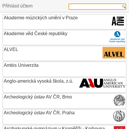
Přihlásit účtem
Akademie múzických umění v Praze
Akademie věd České republiky
ALVEL
Ambis Univerzita
Anglo-americká vysoká škola, z.ú.
Archeologický ústav AV ČR, Brno
Archeologický ústav AV ČR, Praha
Arcibiskupské gymnázium v Kroměříži - Knihovna