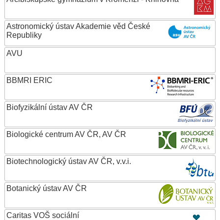
Astronomický ústav Akademie věd České
Republiky
AVU
BBMRI ERIC
Biofyzikální ústav AV ČR
Biologické centrum AV ČR, AV ČR
Biotechnologický ústav AV ČR, v.v.i.
Botanický ústav AV ČR
Caritas VOŠ sociální