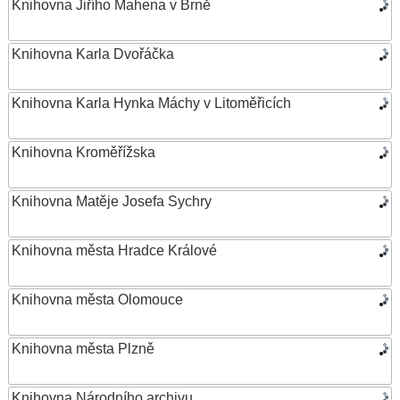
Knihovna Jiřího Mahena v Brně
Knihovna Karla Dvořáčka
Knihovna Karla Hynka Máchy v Litoměřicích
Knihovna Kroměřížska
Knihovna Matěje Josefa Sychry
Knihovna města Hradce Králové
Knihovna města Olomouce
Knihovna města Plzně
Knihovna Národního archivu