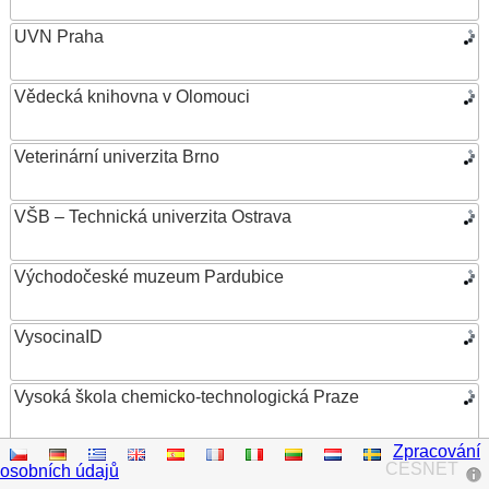
UVN Praha
Vědecká knihovna v Olomouci
Veterinární univerzita Brno
VŠB – Technická univerzita Ostrava
Východočeské muzeum Pardubice
VysocinaID
Vysoká škola chemicko-technologická Praze
Zpracování
Vysoká škola ekonomická v Praze
CESNET
osobních údajů