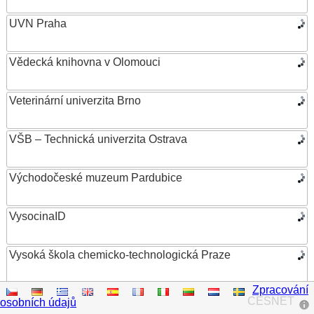
UVN Praha
Vědecká knihovna v Olomouci
Veterinární univerzita Brno
VŠB – Technická univerzita Ostrava
Východočeské muzeum Pardubice
VysocinaID
Vysoká škola chemicko-technologická Praze
Zpracování
Vysoká škola ekonomická v Praze
CESNET
osobních údajů