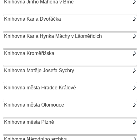
Knihovna Jiřího Mahena v Brně
Knihovna Karla Dvořáčka
Knihovna Karla Hynka Máchy v Litoměřicích
Knihovna Kroměřížska
Knihovna Matěje Josefa Sychry
Knihovna města Hradce Králové
Knihovna města Olomouce
Knihovna města Plzně
Knihovna Národního archivu