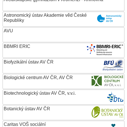
Astronomický ústav Akademie věd České
Republiky
AVU
BBMRI ERIC
Biofyzikální ústav AV ČR
Biologické centrum AV ČR, AV ČR
Biotechnologický ústav AV ČR, v.v.i.
Botanický ústav AV ČR
Caritas VOŠ sociální