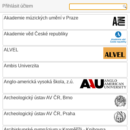
Přihlásit účtem
Akademie múzických umění v Praze
Akademie věd České republiky
ALVEL
Ambis Univerzita
Anglo-americká vysoká škola, z.ú.
Archeologický ústav AV ČR, Brno
Archeologický ústav AV ČR, Praha
Arcibiskupské gymnázium v Kroměříži - Knihovna