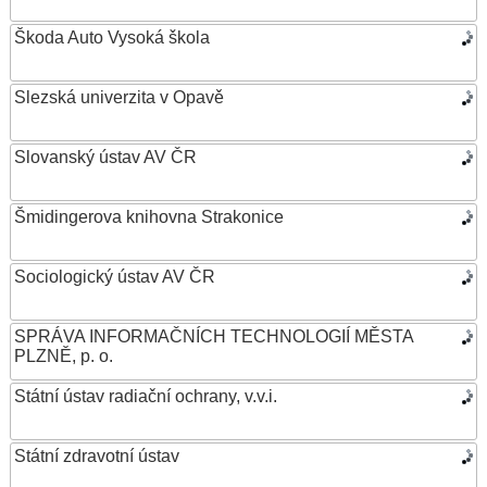
Škoda Auto Vysoká škola
Slezská univerzita v Opavě
Slovanský ústav AV ČR
Šmidingerova knihovna Strakonice
Sociologický ústav AV ČR
SPRÁVA INFORMAČNÍCH TECHNOLOGIÍ MĚSTA
PLZNĚ, p. o.
Státní ústav radiační ochrany, v.v.i.
Státní zdravotní ústav