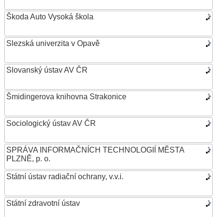
Škoda Auto Vysoká škola
Slezská univerzita v Opavě
Slovanský ústav AV ČR
Šmidingerova knihovna Strakonice
Sociologický ústav AV ČR
SPRÁVA INFORMAČNÍCH TECHNOLOGIÍ MĚSTA
PLZNĚ, p. o.
Státní ústav radiační ochrany, v.v.i.
Státní zdravotní ústav