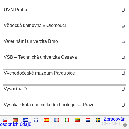
UVN Praha
Vědecká knihovna v Olomouci
Veterinární univerzita Brno
VŠB – Technická univerzita Ostrava
Východočeské muzeum Pardubice
VysocinaID
Vysoká škola chemicko-technologická Praze
Zpracování
Vysoká škola ekonomická v Praze
CESNET
osobních údajů