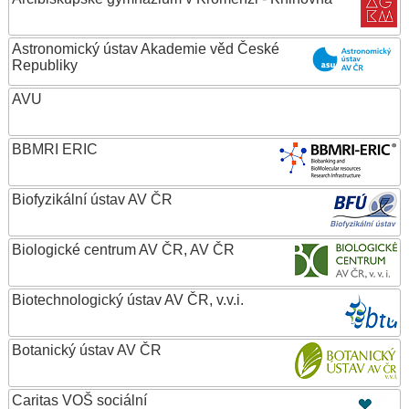
Astronomický ústav Akademie věd České
Republiky
AVU
BBMRI ERIC
Biofyzikální ústav AV ČR
Biologické centrum AV ČR, AV ČR
Biotechnologický ústav AV ČR, v.v.i.
Botanický ústav AV ČR
Caritas VOŠ sociální