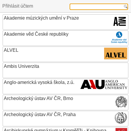
Přihlásit účtem
Akademie múzických umění v Praze
Akademie věd České republiky
ALVEL
Ambis Univerzita
Anglo-americká vysoká škola, z.ú.
Archeologický ústav AV ČR, Brno
Archeologický ústav AV ČR, Praha
Arcibiskupské gymnázium v Kroměříži - Knihovna