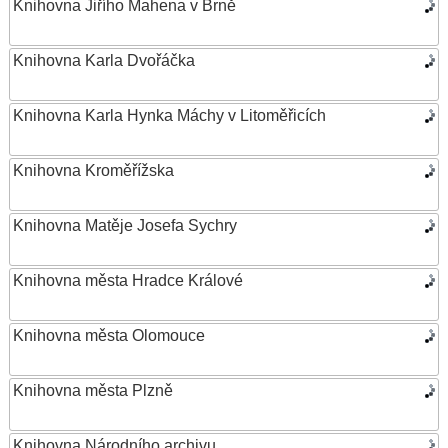
Knihovna Jiřího Mahena v Brně
Knihovna Karla Dvořáčka
Knihovna Karla Hynka Máchy v Litoměřicích
Knihovna Kroměřížska
Knihovna Matěje Josefa Sychry
Knihovna města Hradce Králové
Knihovna města Olomouce
Knihovna města Plzně
Knihovna Národního archivu