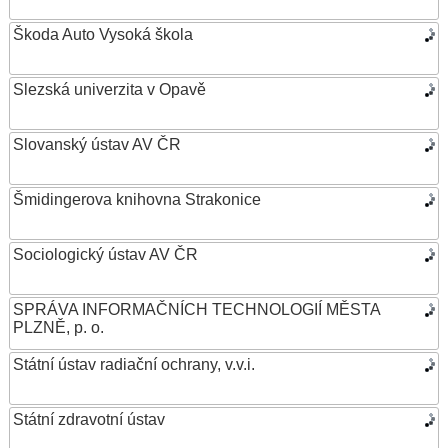
Škoda Auto Vysoká škola
Slezská univerzita v Opavě
Slovanský ústav AV ČR
Šmidingerova knihovna Strakonice
Sociologický ústav AV ČR
SPRÁVA INFORMAČNÍCH TECHNOLOGIÍ MĚSTA
PLZNĚ, p. o.
Státní ústav radiační ochrany, v.v.i.
Státní zdravotní ústav