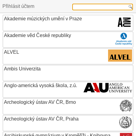
Přihlásit účtem
Akademie múzických umění v Praze
Akademie věd České republiky
ALVEL
Ambis Univerzita
Anglo-americká vysoká škola, z.ú.
Archeologický ústav AV ČR, Brno
Archeologický ústav AV ČR, Praha
Arcibiskupské gymnázium v Kroměříži - Knihovna