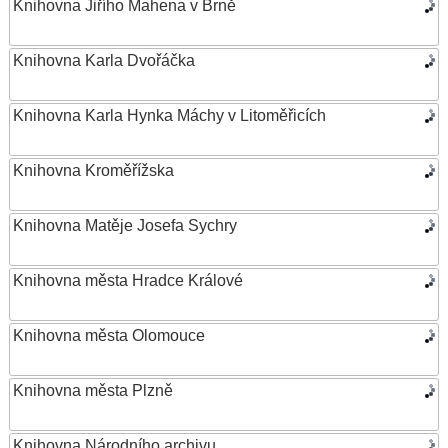
Knihovna Jiřího Mahena v Brně
Knihovna Karla Dvořáčka
Knihovna Karla Hynka Máchy v Litoměřicích
Knihovna Kroměřížska
Knihovna Matěje Josefa Sychry
Knihovna města Hradce Králové
Knihovna města Olomouce
Knihovna města Plzně
Knihovna Národního archivu