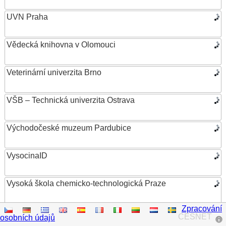
UVN Praha
Vědecká knihovna v Olomouci
Veterinární univerzita Brno
VŠB – Technická univerzita Ostrava
Východočeské muzeum Pardubice
VysocinaID
Vysoká škola chemicko-technologická Praze
Zpracování
Vysoká škola ekonomická v Praze
CESNET
osobních údajů