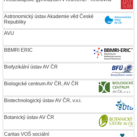
Astronomický ústav Akademie věd České
Republiky
AVU
BBMRI ERIC
Biofyzikální ústav AV ČR
Biologické centrum AV ČR, AV ČR
Biotechnologický ústav AV ČR, v.v.i.
Botanický ústav AV ČR
Caritas VOŠ sociální