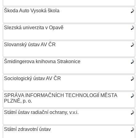
Škoda Auto Vysoká škola
Slezská univerzita v Opavě
Slovanský ústav AV ČR
Šmidingerova knihovna Strakonice
Sociologický ústav AV ČR
SPRÁVA INFORMAČNÍCH TECHNOLOGIÍ MĚSTA
PLZNĚ, p. o.
Státní ústav radiační ochrany, v.v.i.
Státní zdravotní ústav