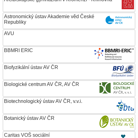
Astronomický ústav Akademie věd České
Republiky
AVU
BBMRI ERIC
Biofyzikální ústav AV ČR
Biologické centrum AV ČR, AV ČR
Biotechnologický ústav AV ČR, v.v.i.
Botanický ústav AV ČR
Caritas VOŠ sociální