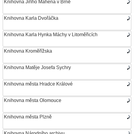
Knihovna Jiřího Mahena v Brně
Knihovna Karla Dvořáčka
Knihovna Karla Hynka Máchy v Litoměřicích
Knihovna Kroměřížska
Knihovna Matěje Josefa Sychry
Knihovna města Hradce Králové
Knihovna města Olomouce
Knihovna města Plzně
Knihovna Národního archivu