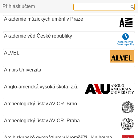
Přihlásit účtem
Akademie múzických umění v Praze
Akademie věd České republiky
ALVEL
Ambis Univerzita
Anglo-americká vysoká škola, z.ú.
Archeologický ústav AV ČR, Brno
Archeologický ústav AV ČR, Praha
Arcibiskupské gymnázium v Kroměříži - Knihovna