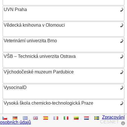
UVN Praha
Vědecká knihovna v Olomouci
Veterinární univerzita Brno
VŠB – Technická univerzita Ostrava
Východočeské muzeum Pardubice
VysocinaID
Vysoká škola chemicko-technologická Praze
Zpracování
Vysoká škola ekonomická v Praze
CESNET
osobních údajů