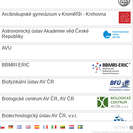
Arcibiskupské gymnázium v Kroměříži - Knihovna
Astronomický ústav Akademie věd České
Republiky
AVU
BBMRI ERIC
Biofyzikální ústav AV ČR
Biologické centrum AV ČR, AV ČR
Biotechnologický ústav AV ČR, v.v.i.
CESNET
Botanický ústav AV ČR
Zpracování osobních úda