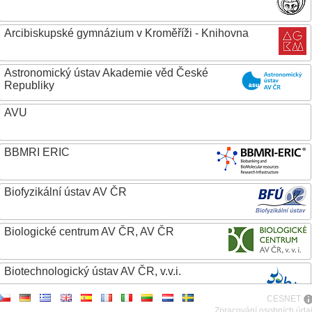
Arcibiskupské gymnázium v Kroměříži - Knihovna
Astronomický ústav Akademie věd České
Republiky
AVU
BBMRI ERIC
Biofyzikální ústav AV ČR
Biologické centrum AV ČR, AV ČR
Biotechnologický ústav AV ČR, v.v.i.
CESNET
Botanický ústav AV ČR
Zpracování osobních úda