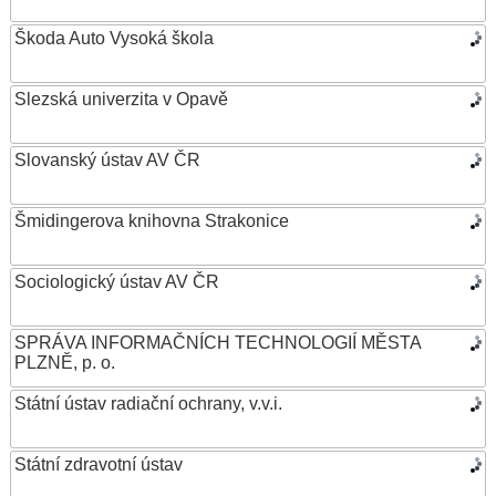
Škoda Auto Vysoká škola
Slezská univerzita v Opavě
Slovanský ústav AV ČR
Šmidingerova knihovna Strakonice
Sociologický ústav AV ČR
SPRÁVA INFORMAČNÍCH TECHNOLOGIÍ MĚSTA
PLZNĚ, p. o.
Státní ústav radiační ochrany, v.v.i.
Státní zdravotní ústav