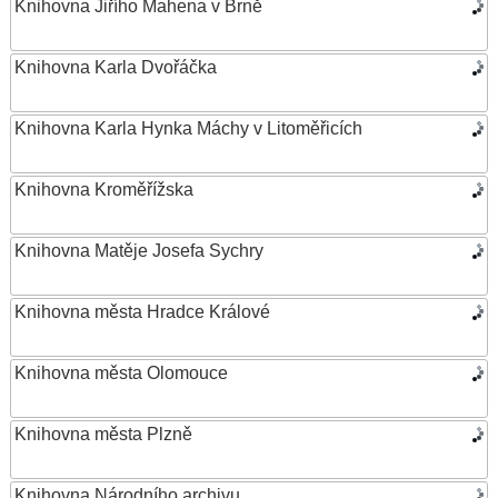
Knihovna Jiřího Mahena v Brně
Knihovna Karla Dvořáčka
Knihovna Karla Hynka Máchy v Litoměřicích
Knihovna Kroměřížska
Knihovna Matěje Josefa Sychry
Knihovna města Hradce Králové
Knihovna města Olomouce
Knihovna města Plzně
Knihovna Národního archivu