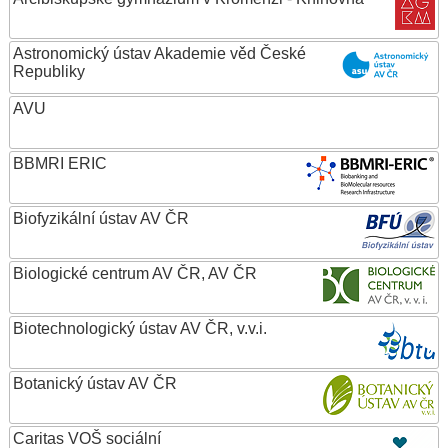
Astronomický ústav Akademie věd České
Republiky
AVU
BBMRI ERIC
Biofyzikální ústav AV ČR
Biologické centrum AV ČR, AV ČR
Biotechnologický ústav AV ČR, v.v.i.
Botanický ústav AV ČR
Caritas VOŠ sociální