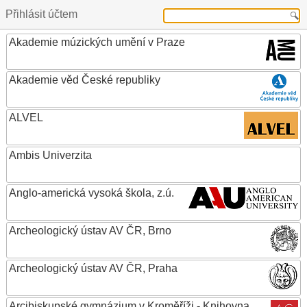
Přihlásit účtem
Akademie múzických umění v Praze
Akademie věd České republiky
ALVEL
Ambis Univerzita
Anglo-americká vysoká škola, z.ú.
Archeologický ústav AV ČR, Brno
Archeologický ústav AV ČR, Praha
Arcibiskupské gymnázium v Kroměříži - Knihovna