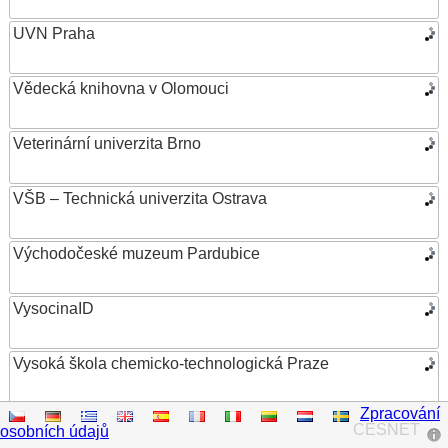
UVN Praha
Vědecká knihovna v Olomouci
Veterinární univerzita Brno
VŠB – Technická univerzita Ostrava
Východočeské muzeum Pardubice
VysocinaID
Vysoká škola chemicko-technologická Praze
Zpracování
Vysoká škola ekonomická v Praze
CESNET
osobních údajů