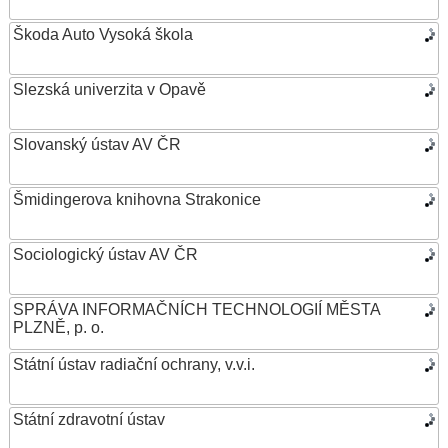
Škoda Auto Vysoká škola
Slezská univerzita v Opavě
Slovanský ústav AV ČR
Šmidingerova knihovna Strakonice
Sociologický ústav AV ČR
SPRÁVA INFORMAČNÍCH TECHNOLOGIÍ MĚSTA
PLZNĚ, p. o.
Státní ústav radiační ochrany, v.v.i.
Státní zdravotní ústav