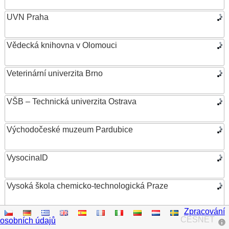
UVN Praha
Vědecká knihovna v Olomouci
Veterinární univerzita Brno
VŠB – Technická univerzita Ostrava
Východočeské muzeum Pardubice
VysocinaID
Vysoká škola chemicko-technologická Praze
Zpracování
Vysoká škola ekonomická v Praze
CESNET
osobních údajů