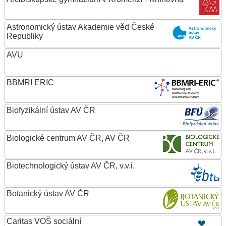
Astronomický ústav Akademie věd České
Republiky
AVU
BBMRI ERIC
Biofyzikální ústav AV ČR
Biologické centrum AV ČR, AV ČR
Biotechnologický ústav AV ČR, v.v.i.
Botanický ústav AV ČR
Caritas VOŠ sociální