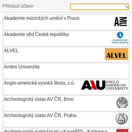
Přihlásit účtem
Akademie múzických umění v Praze
Akademie věd České republiky
ALVEL
Ambis Univerzita
Anglo-americká vysoká škola, z.ú.
Archeologický ústav AV ČR, Brno
Archeologický ústav AV ČR, Praha
Arcibiskupské gymnázium v Kroměříži - Knihovna