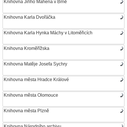
Knihovna Jiřího Mahena v Brně
Knihovna Karla Dvořáčka
Knihovna Karla Hynka Máchy v Litoměřicích
Knihovna Kroměřížska
Knihovna Matěje Josefa Sychry
Knihovna města Hradce Králové
Knihovna města Olomouce
Knihovna města Plzně
Knihovna Národního archivu